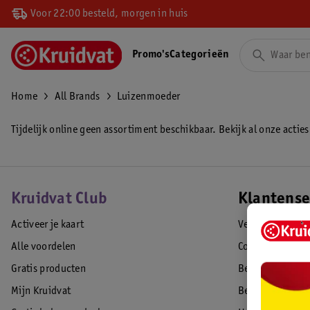
Voor 22:00 besteld, morgen in huis
Promo's
Categorieën
Home
All Brands
Luizenmoeder
Tijdelijk online geen assortiment beschikbaar. Bekijk al onze acties
Kruidvat Club
Klantense
Activeer je kaart
Veelgestelde vr
Alle voordelen
Contact
Gratis producten
Bestellen & lev
Mijn Kruidvat
Betalen