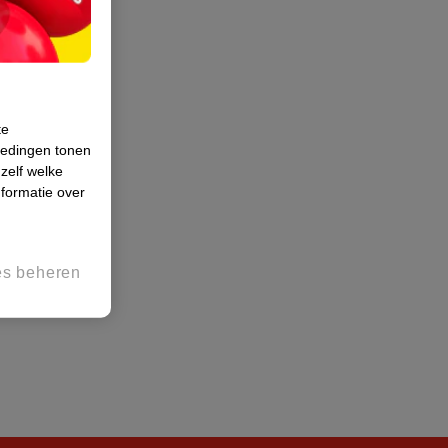
te
iedingen tonen
 zelf welke
formatie over
es beheren