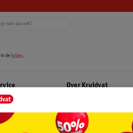
 in de
folder
.
rvice
Over Kruidvat
agen
Over Kruidvat
Pers
eren
Winkelformule
Bedrijfsgegevens