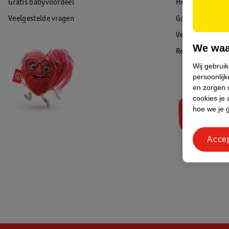
Gratis babyvoordeel
Herroepen & re
Veelgestelde vragen
Garantie
Veiligheidswaa
We waa
Reviews
Wij gebrui
persoonlijk
en zorgen w
cookies je 
hoe we je 
Acce