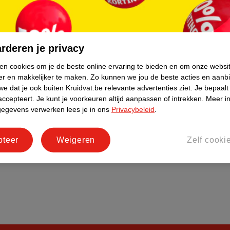
tourneren
Duurzaamheid
Social Media
rschuwingen
Werken bij
rderen je privacy
Informatiepagina's
ken cookies om je de beste online ervaring te bieden en om onze websi
er en makkelijker te maken.
Zo kunnen we jou de beste acties en aanb
e dat je ook buiten Kruidvat.be relevante advertenties ziet.
Je bepaalt
accepteert.
Je kunt je voorkeuren altijd aanpassen of intrekken.
Meer in
gegevens verwerken lees je in ons
Privacybeleid
.
pteer
Weigeren
Zelf cooki