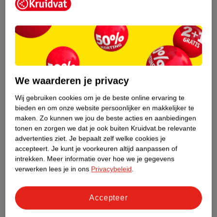
Etiketinformatie
Nature Impact Score
Dit product heeft (nog) geen Nature
Impact Score.
Meer informatie
We waarderen je privacy
Wij gebruiken cookies om je de beste online ervaring te
bieden en om onze website persoonlijker en makkelijker te
Bestel & Bezorginformatie
maken.
Zo kunnen we jou de beste acties en aanbiedingen
tonen en zorgen we dat je ook buiten Kruidvat.be relevante
advertenties ziet.
Je bepaalt zelf welke cookies je
accepteert.
Je kunt je voorkeuren altijd aanpassen of
Bekijk ook
intrekken.
Meer informatie over hoe we je gegevens
verwerken lees je in ons
Privacybeleid
.
Meer
Lucovitaal
Alle Wrattenbehandeling
Accepteer