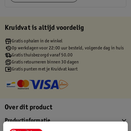
Kruidvat is altijd voordelig
Gratis ophalen in de winkel
Op werkdagen voor 22:00 uur besteld, volgende dag in huis
Gratis thuisbezorgd vanaf 50.00
Gratis retourneren binnen 30 dagen
Gratis punten met je Kruidvat kaart
Over dit product
Productinformatie