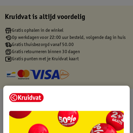
Kruidvat is altijd voordelig
Gratis ophalen in de winkel
Op werkdagen voor 22:00 uur besteld, volgende dag in huis
Gratis thuisbezorgd vanaf 50.00
Gratis retourneren binnen 30 dagen
Gratis punten met je Kruidvat kaart
Over dit product
Productinformatie
Etiketinformatie