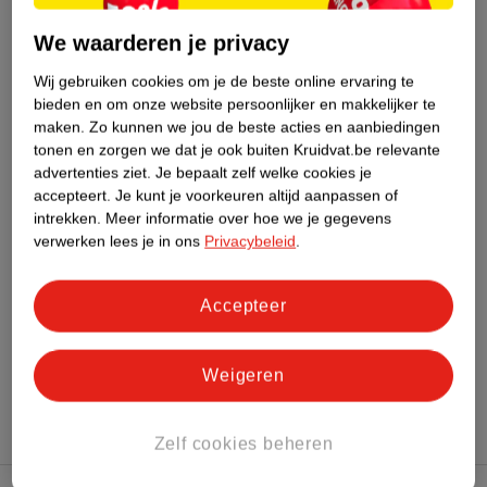
We waarderen je privacy
Nature Impact Score
Wij gebruiken cookies om je de beste online ervaring te
Dit product heeft (nog) geen Nature
bieden en om onze website persoonlijker en makkelijker te
Impact Score.
maken.
Zo kunnen we jou de beste acties en aanbiedingen
Meer informatie
tonen en zorgen we dat je ook buiten Kruidvat.be relevante
advertenties ziet.
Je bepaalt zelf welke cookies je
accepteert.
Je kunt je voorkeuren altijd aanpassen of
Bestel & Bezorginformatie
intrekken.
Meer informatie over hoe we je gegevens
verwerken lees je in ons
Privacybeleid
.
Bekijk ook
Accepteer
Meer
Lucovitaal
Alle Botten en gewrichten
Weigeren
Zelf cookies beheren