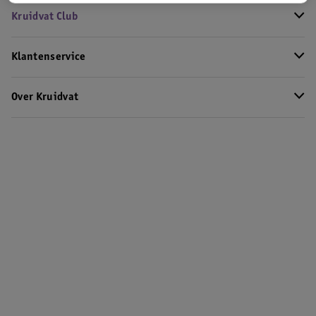
Kruidvat Club
Klantenservice
Over Kruidvat