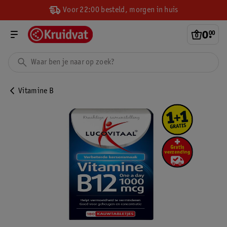
Voor 22:00 besteld, morgen in huis
0
.
00
Vitamine B