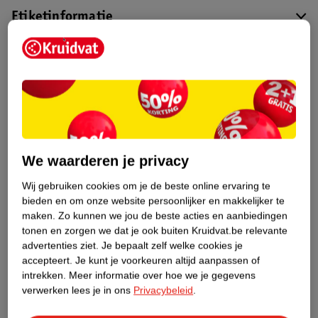
Etiketinformatie
Nature Impact Score
Dit product heeft (nog) geen Nature
Impact Score.
Meer informatie
We waarderen je privacy
Bestel & Bezorginformatie
Wij gebruiken cookies om je de beste online ervaring te
bieden en om onze website persoonlijker en makkelijker te
maken.
Zo kunnen we jou de beste acties en aanbiedingen
Bekijk ook
tonen en zorgen we dat je ook buiten Kruidvat.be relevante
advertenties ziet.
Je bepaalt zelf welke cookies je
Meer
Lucovitaal
Alle Vitamine B
accepteert.
Je kunt je voorkeuren altijd aanpassen of
intrekken.
Meer informatie over hoe we je gegevens
verwerken lees je in ons
Privacybeleid
.