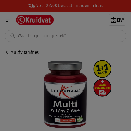
Voor 22:00 besteld, morgen in huis
0
.
00
Multivitamines