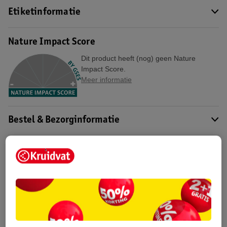
Etiketinformatie
Nature Impact Score
Dit product heeft (nog) geen Nature
Impact Score.
Meer informatie
Bestel & Bezorginformatie
Bekijk ook
Meer
Lucovitaal
Alle Multivitamines