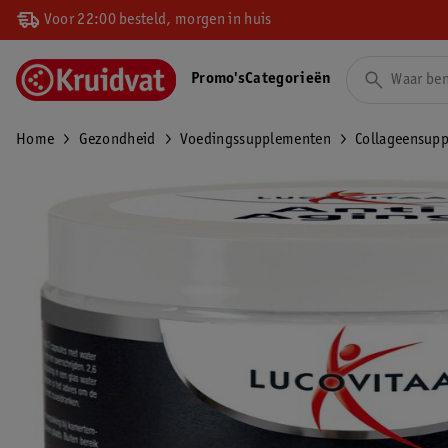
Voor 22:00 besteld, morgen in huis
Promo's
Categorieën
Home
Gezondheid
Voedingssupplementen
Collageensup