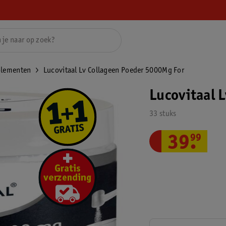
plementen
Lucovitaal Lv Collageen Poeder 5000Mg For
Lucovitaal 
33 stuks
39
.
99