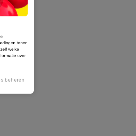
te
iedingen tonen
 zelf welke
formatie over
es beheren