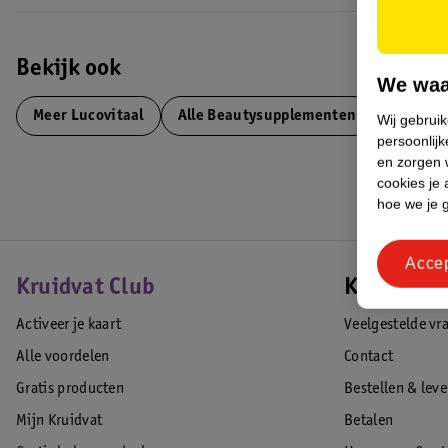
Bekijk ook
We waa
Meer
Lucovitaal
Alle Beautysupplementen
Wij gebrui
persoonlijk
en zorgen w
cookies je 
hoe we je 
Acce
Kruidvat Club
Klantense
Activeer je kaart
Veelgestelde vr
Alle voordelen
Contact
Gratis producten
Bestellen & lev
Mijn Kruidvat
Betalen