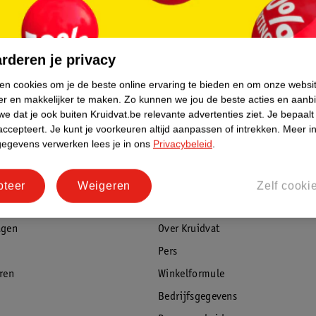
rderen je privacy
ken cookies om je de beste online ervaring te bieden en om onze websi
er en makkelijker te maken.
Zo kunnen we jou de beste acties en aanb
e dat je ook buiten Kruidvat.be relevante advertenties ziet.
Je bepaalt
accepteert.
Je kunt je voorkeuren altijd aanpassen of intrekken.
Meer in
gegevens verwerken lees je in ons
Privacybeleid
.
pteer
Weigeren
Zelf cooki
rvice
Over Kruidvat
agen
Over Kruidvat
Pers
eren
Winkelformule
Bedrijfsgegevens