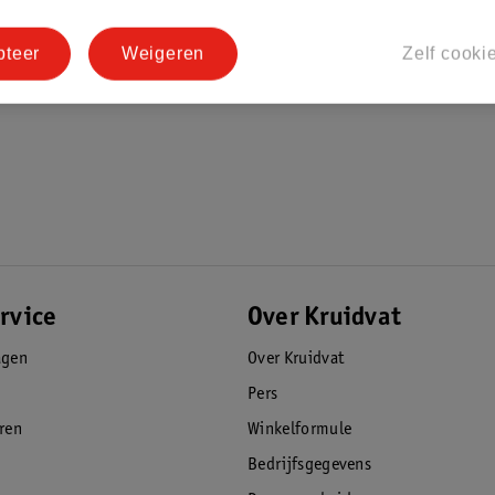
pteer
Weigeren
Zelf cooki
rvice
Over Kruidvat
agen
Over Kruidvat
Pers
eren
Winkelformule
Bedrijfsgegevens