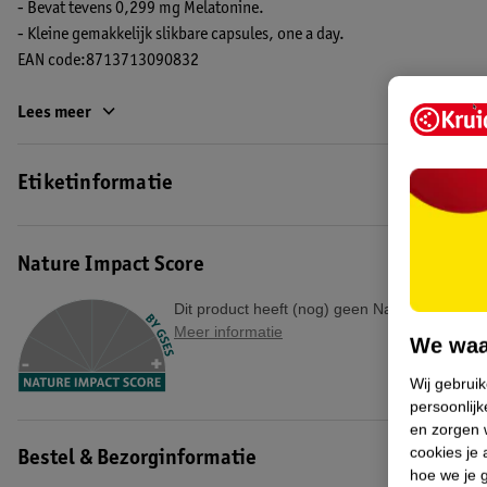
- Bevat tevens 0,299 mg Melatonine.
- Kleine gemakkelijk slikbare capsules, one a day.
EAN code:8713713090832
Lees meer
Etiketinformatie
Nature Impact Score
Dit product heeft (nog) geen Nature Impact S
Meer informatie
We waa
Wij gebrui
persoonlijk
en zorgen w
cookies je 
Bestel & Bezorginformatie
hoe we je 