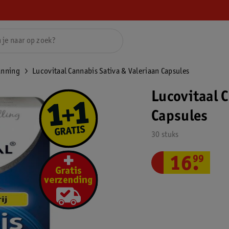
anning
Lucovitaal Cannabis Sativa & Valeriaan Capsules
Lucovitaal 
Capsules
30 stuks
16
.
99