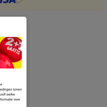
te
iedingen tonen
 zelf welke
formatie over