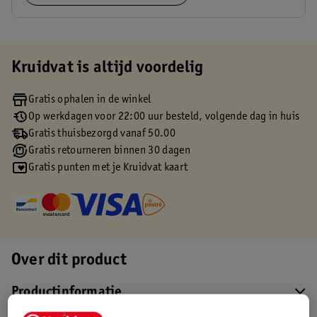
Kruidvat is altijd voordelig
Gratis ophalen in de winkel
Op werkdagen voor 22:00 uur besteld, volgende dag in huis
Gratis thuisbezorgd vanaf 50.00
Gratis retourneren binnen 30 dagen
Gratis punten met je Kruidvat kaart
Over dit product
Productinformatie