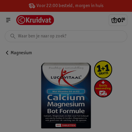
Voor 22:00 besteld, morgen in huis
0
.
00
Magnesium