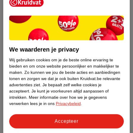
Etiketinformatie
Nature Impact Score
Dit product heeft (nog) geen Nature
Impact Score.
Meer informatie
We waarderen je privacy
Wij gebruiken cookies om je de beste online ervaring te
bieden en om onze website persoonlijker en makkelijker te
Bestel & Bezorginformatie
maken.
Zo kunnen we jou de beste acties en aanbiedingen
tonen en zorgen we dat je ook buiten Kruidvat.be relevante
advertenties ziet.
Je bepaalt zelf welke cookies je
Aanvullende informatie
accepteert.
Je kunt je voorkeuren altijd aanpassen of
intrekken.
Meer informatie over hoe we je gegevens
verwerken lees je in ons
Privacybeleid
.
Bekijk ook
Accepteer
Meer
Lucovitaal
Alle Calcium