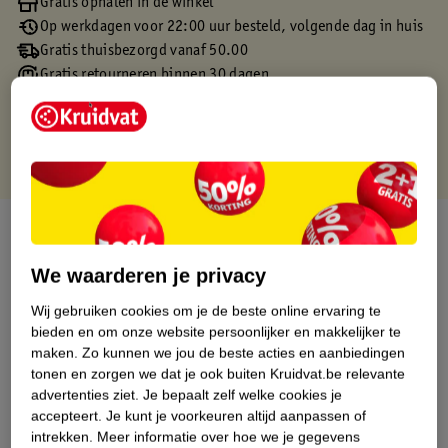
Gratis ophalen in de winkel
Op werkdagen voor 22:00 uur besteld, volgende dag in huis
Gratis thuisbezorgd vanaf 50.00
Gratis retourneren binnen 30 dagen
Gratis punten met je Kruidvat kaart
Over dit product
We waarderen je privacy
Productinformatie
Wij gebruiken cookies om je de beste online ervaring te
bieden en om onze website persoonlijker en makkelijker te
Etiketinformatie
maken.
Zo kunnen we jou de beste acties en aanbiedingen
tonen en zorgen we dat je ook buiten Kruidvat.be relevante
Nature Impact Score
advertenties ziet.
Je bepaalt zelf welke cookies je
accepteert.
Je kunt je voorkeuren altijd aanpassen of
Dit product heeft (nog) geen Nature
intrekken.
Meer informatie over hoe we je gegevens
Impact Score.