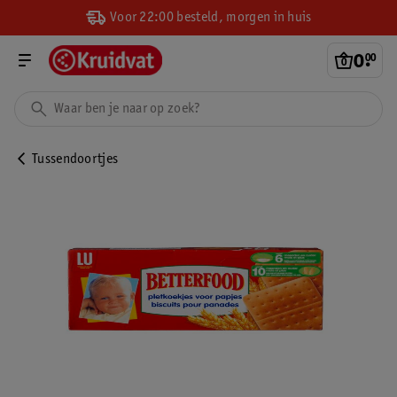
Voor 22:00 besteld, morgen in huis
0
.
00
Tussendoortjes