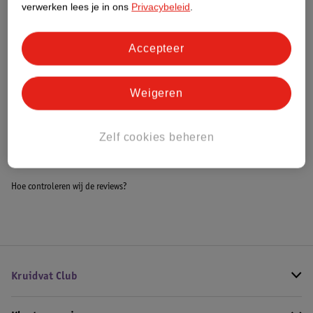
verwerken lees je in ons
Privacybeleid
.
Meer informatie
Accepteer
Bestel & Bezorginformatie
Weigeren
Bekijk ook
Zelf cookies beheren
Meer
Overig
Alle Tussendoortjes
Hoe controleren wij de reviews?
Kruidvat Club