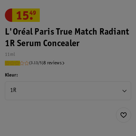
15
.
49
L'Oréal Paris True Match Radiant
1R Serum Concealer
11ml
8 reviews
(3.13/5)
Kleur
1R