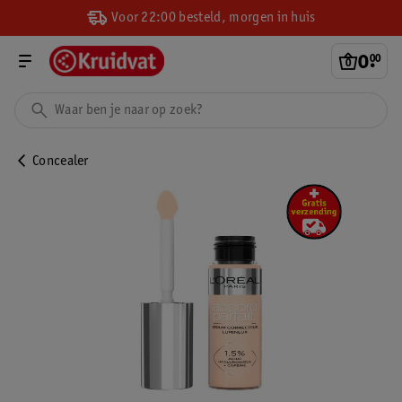
Voor 22:00 besteld, morgen in huis
0
.
00
Concealer