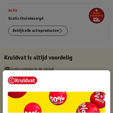
Actie
Gratis thuisbezorgd
Bekijk alle actieproducten
Kruidvat is altijd voordelig
Gratis ophalen in de winkel
Op werkdagen voor 22:00 uur besteld, volgende dag in huis
Gratis thuisbezorgd vanaf 50.00
Gratis retourneren binnen 30 dagen
Gratis punten met je Kruidvat kaart