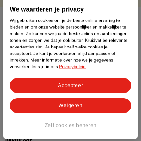
We waarderen je privacy
Over dit product
Wij gebruiken cookies om je de beste online ervaring te
bieden en om onze website persoonlijker en makkelijker te
Productinformatie
maken.
Zo kunnen we jou de beste acties en aanbiedingen
tonen en zorgen we dat je ook buiten Kruidvat.be relevante
advertenties ziet.
Je bepaalt zelf welke cookies je
Etiketinformatie
accepteert.
Je kunt je voorkeuren altijd aanpassen of
intrekken.
Meer informatie over hoe we je gegevens
verwerken lees je in ons
Privacybeleid
.
Nature Impact Score
Dit product heeft (nog) geen Nature
Impact Score.
Accepteer
Meer informatie
Weigeren
Bestel & Bezorginformatie
Zelf cookies beheren