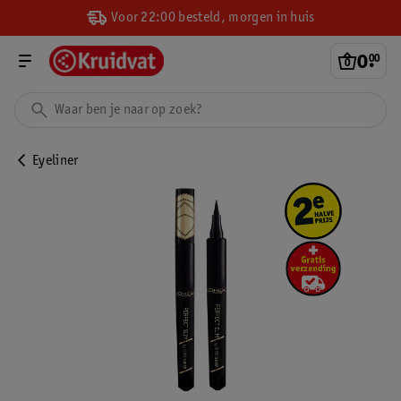
Voor 22:00 besteld, morgen in huis
0
.
00
Eyeliner