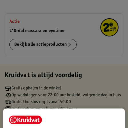
Actie
L'Oréal mascara en eyeliner
Bekijk alle actieproducten
Kruidvat is altijd voordelig
Gratis ophalen in de winkel
Op werkdagen voor 22:00 uur besteld, volgende dag in huis
Gratis thuisbezorgd vanaf 50.00
Gratis retourneren binnen 30 dagen
Gratis punten met je Kruidvat kaart