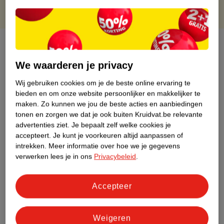
Over dit product
We waarderen je privacy
Productinformatie
Wij gebruiken cookies om je de beste online ervaring te
bieden en om onze website persoonlijker en makkelijker te
Etiketinformatie
maken.
Zo kunnen we jou de beste acties en aanbiedingen
tonen en zorgen we dat je ook buiten Kruidvat.be relevante
advertenties ziet.
Je bepaalt zelf welke cookies je
Nature Impact Score
accepteert.
Je kunt je voorkeuren altijd aanpassen of
Dit product heeft (nog) geen Nature
intrekken.
Meer informatie over hoe we je gegevens
Impact Score.
verwerken lees je in ons
Privacybeleid
.
Meer informatie
Accepteer
Bestel & Bezorginformatie
Weigeren