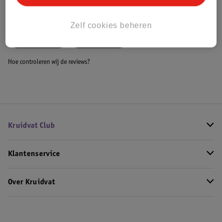
Bekijk ook
Zelf cookies beheren
Meer
L'Oreal
Alle Eyeliner
Hoe controleren wij de reviews?
Kruidvat Club
Klantenservice
Over Kruidvat