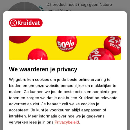
Dit product heeft (nog) geen Nature
Impact Score.
Meer informatie
Bestel & Bezorginformatie
Bekijk ook
We waarderen je privacy
Meer
Studioline
Alle Haargel
Wij gebruiken cookies om je de beste online ervaring te
bieden en om onze website persoonlijker en makkelijker te
Hoe controleren wij de reviews?
maken.
Zo kunnen we jou de beste acties en aanbiedingen
tonen en zorgen we dat je ook buiten Kruidvat.be relevante
advertenties ziet.
Je bepaalt zelf welke cookies je
ANDEREN KOCHTEN OOK
accepteert.
Je kunt je voorkeuren altijd aanpassen of
intrekken.
Meer informatie over hoe we je gegevens
verwerken lees je in ons
Privacybeleid
.