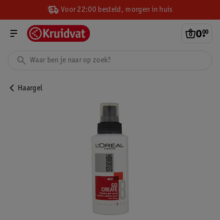
Voor 22:00 besteld, morgen in huis
0
.
00
Haargel