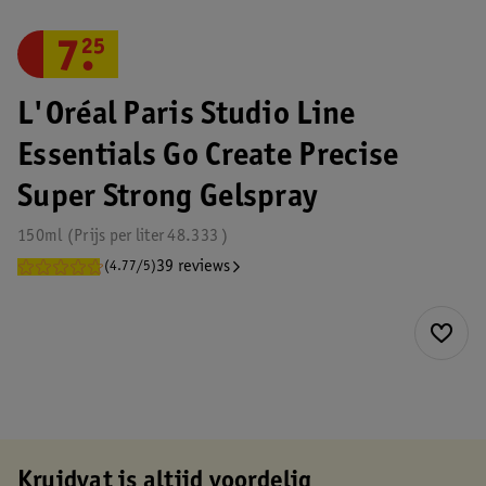
7
.
25
L'Oréal Paris Studio Line
Essentials Go Create Precise
Super Strong Gelspray
150ml
Prijs per
liter
48.333
39 reviews
(4.77/5)
Kruidvat is altijd voordelig