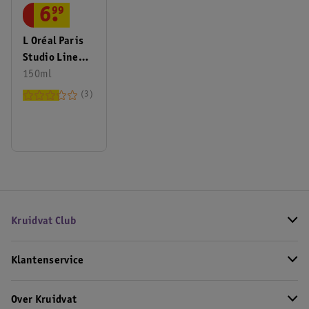
6
.
99
L Oréal Paris
Studio Line
Invisi Fix 24H
150ml
Clean
3
Modeling Gel-
Cream
Kruidvat Club
Klantenservice
Over Kruidvat