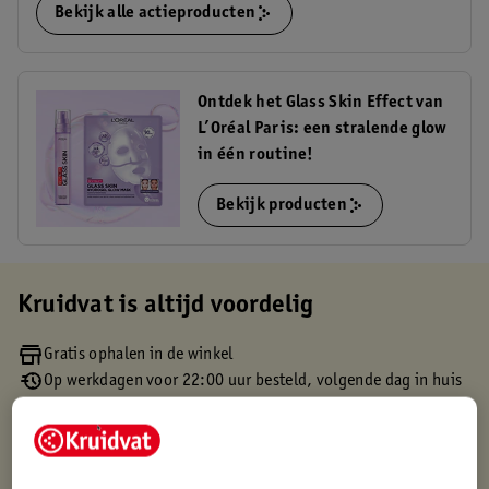
Bekijk alle actieproducten
Ontdek het Glass Skin Effect van
L’Oréal Paris: een stralende glow
in één routine!
Bekijk producten
Kruidvat is altijd voordelig
Gratis ophalen in de winkel
Op werkdagen voor 22:00 uur besteld, volgende dag in huis
Gratis thuisbezorgd vanaf 50.00
Gratis retourneren binnen 30 dagen
Gratis punten met je Kruidvat kaart