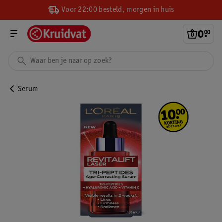
Voor 22:00 besteld, morgen in huis
0
.
00
Serum