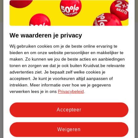
Over dit product
We waarderen je privacy
Productinformatie
Wij gebruiken cookies om je de beste online ervaring te
bieden en om onze website persoonlijker en makkelijker te
maken.
Zo kunnen we jou de beste acties en aanbiedingen
Etiketinformatie
tonen en zorgen we dat je ook buiten Kruidvat.be relevante
advertenties ziet.
Je bepaalt zelf welke cookies je
accepteert.
Je kunt je voorkeuren altijd aanpassen of
Nature Impact Score
intrekken.
Meer informatie over hoe we je gegevens
verwerken lees je in ons
Privacybeleid
.
Dit product heeft (nog) geen Nature
Impact Score.
Meer informatie
Accepteer
Weigeren
Bestel & Bezorginformatie