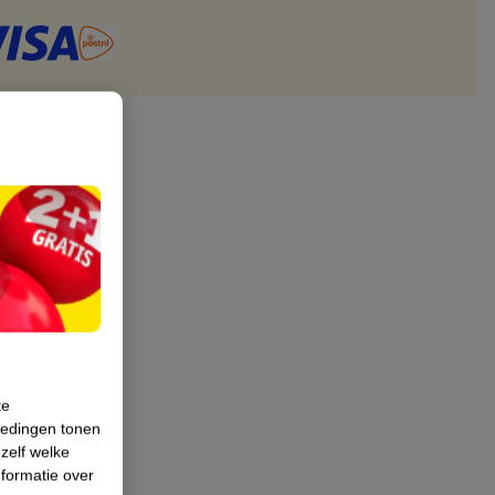
te
iedingen tonen
 zelf welke
formatie over