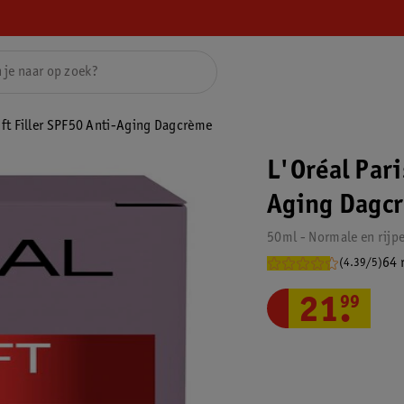
lift Filler SPF50 Anti-Aging Dagcrème
L'Oréal Pari
Aging Dagc
50ml - Normale en rijp
64 
(4.39/5)
21
.
99