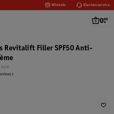
Winkels
Klantenservice
0
.
00
s Revitalift Filler SPF50 Anti-
rème
e huid
reviews