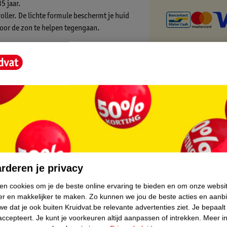
5 jaar.
oller. De lichte formule beschermt je huid
door de zon te helpen tegengaan.
neemt naarmate je ouder wordt. Het micro-
-hyaluronzuur voor een intens
volume.
oorsprong en vervaardigd met Franse
en plantaardig extract dat je huid opbouwend
core.
rderen je privacy
ken cookies om je de beste online ervaring te bieden en om onze websi
er en makkelijker te maken.
Zo kunnen we jou de beste acties en aanb
egen rimpels
e dat je ook buiten Kruidvat.be relevante advertenties ziet.
Je bepaalt
accepteert.
Je kunt je voorkeuren altijd aanpassen of intrekken.
Meer in
ging Dagcrème: