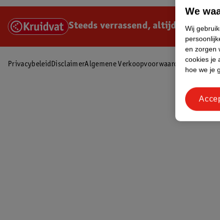
We waa
Steeds verrassend, altijd voordelig
Wij gebrui
persoonlijk
en zorgen w
cookies je 
Privacybeleid
Disclaimer
Algemene Verkoopvoorwaarden
Zel
hoe we je 
Acce