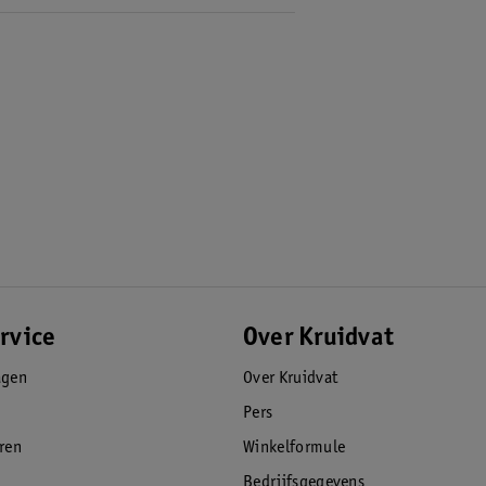
rvice
Over Kruidvat
agen
Over Kruidvat
Pers
eren
Winkelformule
Bedrijfsgegevens