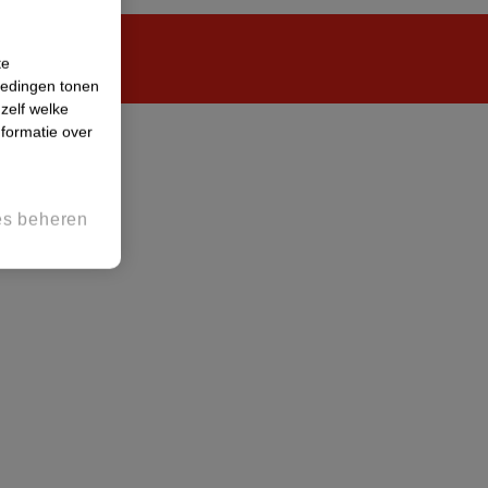
te
iedingen tonen
 zelf welke
formatie over
es beheren