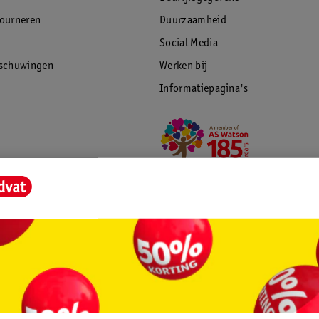
tourneren
Duurzaamheid
Social Media
rschuwingen
Werken bij
Informatiepagina's