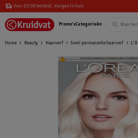
Voor 22:00 besteld, morgen in huis
Promo's
Categorieën
Home
Beauty
Haarverf
Semi permanente haarverf
L'O