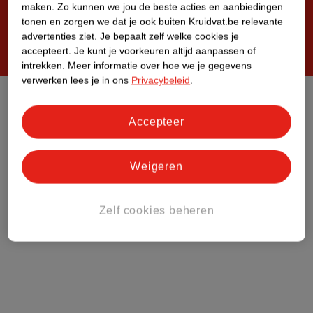
maken.
Zo kunnen we jou de beste acties en aanbiedingen
tonen en zorgen we dat je ook buiten Kruidvat.be relevante
advertenties ziet.
Je bepaalt zelf welke cookies je
accepteert.
Je kunt je voorkeuren altijd aanpassen of
Steeds verrassend, altijd voordelig!
intrekken.
Meer informatie over hoe we je gegevens
verwerken lees je in ons
Privacybeleid
.
Privacybeleid
Disclaimer
Accepteer
Algemene Verkoopvoorwaarden
Weigeren
Zelf cookies beheren
Zelf cookies beheren