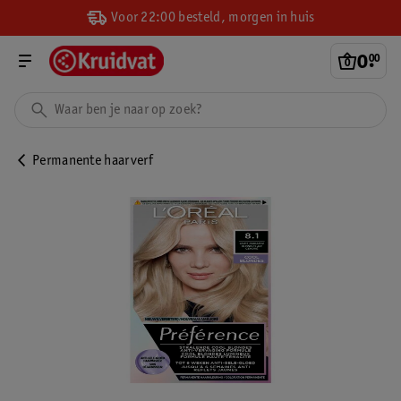
Voor 22:00 besteld, morgen in huis
0
.
00
Permanente haarverf