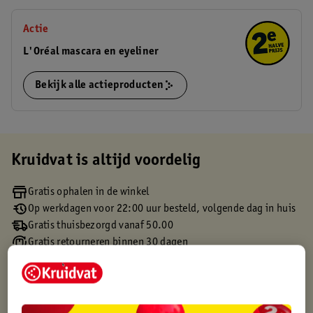
Actie
L'Oréal mascara en eyeliner
Bekijk alle actieproducten
Kruidvat is altijd voordelig
Gratis ophalen in de winkel
Op werkdagen voor 22:00 uur besteld, volgende dag in huis
Gratis thuisbezorgd vanaf 50.00
Gratis retourneren binnen 30 dagen
Gratis punten met je Kruidvat kaart