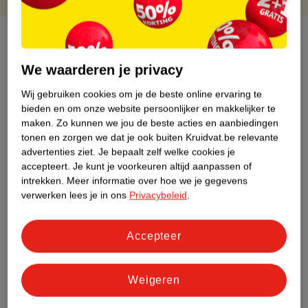
Over dit product
Productinformatie
We waarderen je privacy
Wij gebruiken cookies om je de beste online ervaring te
Etiketinformatie
bieden en om onze website persoonlijker en makkelijker te
maken.
Zo kunnen we jou de beste acties en aanbiedingen
tonen en zorgen we dat je ook buiten Kruidvat.be relevante
Nature Impact Score
advertenties ziet.
Je bepaalt zelf welke cookies je
accepteert.
Je kunt je voorkeuren altijd aanpassen of
Dit product heeft (nog) geen Nature
intrekken.
Meer informatie over hoe we je gegevens
Impact Score.
verwerken lees je in ons
Privacybeleid
.
Meer informatie
Accepteer
Bestel & Bezorginformatie
Weigeren