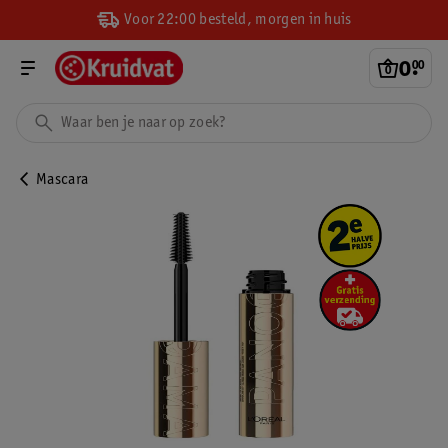
Voor 22:00 besteld, morgen in huis
0
.
00
Mascara