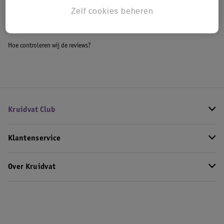
Bekijk ook
Zelf cookies beheren
Meer
L'Oreal
Alle Mascara
Hoe controleren wij de reviews?
Kruidvat Club
Klantenservice
Over Kruidvat