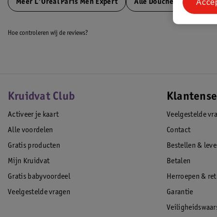
Acce
Meer
L'Oreal Paris Men Expert
Alle Douchegel
Hoe controleren wij de reviews?
Kruidvat Club
Klantense
Activeer je kaart
Veelgestelde vr
Alle voordelen
Contact
Gratis producten
Bestellen & lev
Mijn Kruidvat
Betalen
Gratis babyvoordeel
Herroepen & re
Veelgestelde vragen
Garantie
Veiligheidswaa