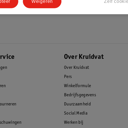
pteer
Weigeren
Zelf cooki
rvice
Over Kruidvat
agen
Over Kruidvat
Pers
eren
Winkelformule
Bedrijfsgegevens
tourneren
Duurzaamheid
Social Media
rschuwingen
Werken bij