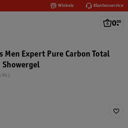
Winkels
Klantenservice
0
.
00
is Men Expert Pure Carbon Total
1 Showergel
5.96