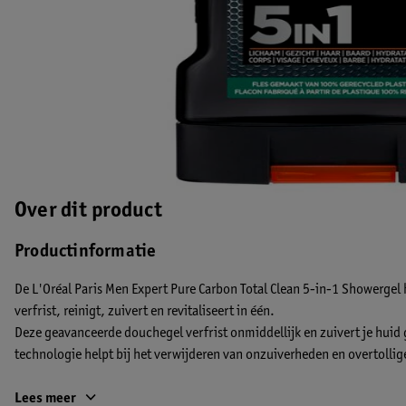
Over dit product
Productinformatie
De L'Oréal Paris Men Expert Pure Carbon Total Clean 5-in-1 Showergel
verfrist, reinigt, zuivert en revitaliseert in één.
Deze geavanceerde douchegel verfrist onmiddellijk en zuivert je huid 
technologie helpt bij het verwijderen van onzuiverheden en overtollige
Verrijkt met een intense, verkwikkende geur zorgt deze formule voor ee
Lees meer