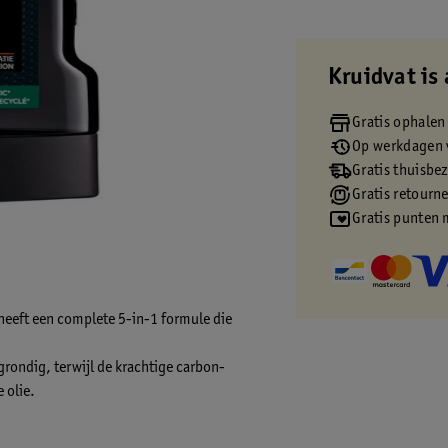
Kruidvat is 
Gratis ophalen
Op werkdagen v
Gratis thuisbe
Gratis retourn
Gratis punten 
 heeft een complete 5-in-1 formule die
grondig, terwijl de krachtige carbon-
 olie.
n langdurig fris gevoel dat je energiek en