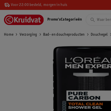
Voor 22:00 besteld, morgen in huis
Promo's
Categorieën
Home
Verzorging
Bad- en doucheproducten
Douchegel