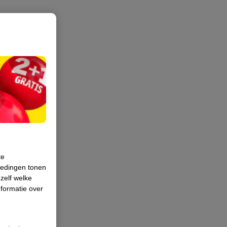
te
iedingen tonen
 zelf welke
formatie over