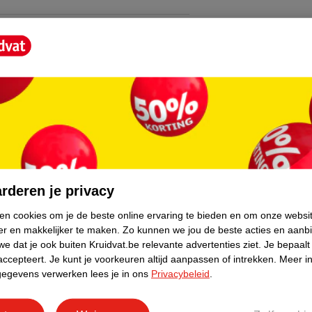
peciaal ontwikkeld voor de moderne man die
ine.
ean 5-in-1 Showergel?
tot een rijke schuim ontstaat. Spoel grondig
haar. Vermijd contact met de ogen.
core.
rderen je privacy
ken cookies om je de beste online ervaring te bieden en om onze websi
er en makkelijker te maken.
Zo kunnen we jou de beste acties en aanb
e dat je ook buiten Kruidvat.be relevante advertenties ziet.
Je bepaalt
accepteert.
Je kunt je voorkeuren altijd aanpassen of intrekken.
Meer in
gegevens verwerken lees je in ons
Privacybeleid
.