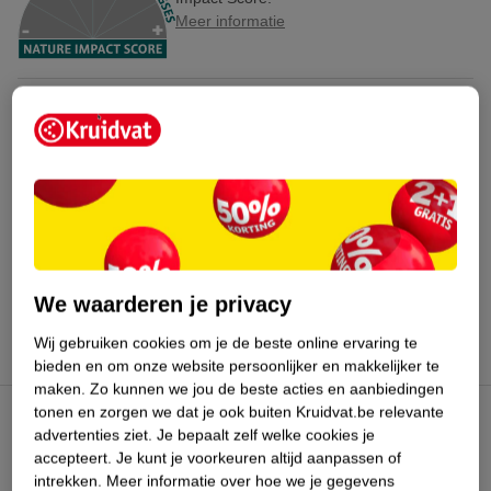
Meer informatie
Bestel & Bezorginformatie
Bekijk ook
Meer
L'Oreal Paris Men Expert
Alle Deospray
Hoe controleren wij de reviews?
We waarderen je privacy
Wij gebruiken cookies om je de beste online ervaring te
bieden en om onze website persoonlijker en makkelijker te
maken.
Zo kunnen we jou de beste acties en aanbiedingen
tonen en zorgen we dat je ook buiten Kruidvat.be relevante
Kruidvat Club
advertenties ziet.
Je bepaalt zelf welke cookies je
accepteert.
Je kunt je voorkeuren altijd aanpassen of
intrekken.
Meer informatie over hoe we je gegevens