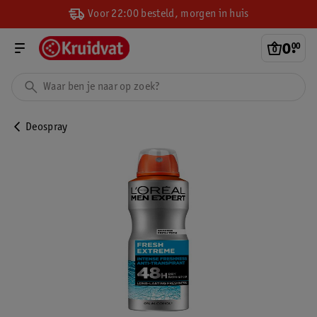
Voor 22:00 besteld, morgen in huis
0
.
00
Deospray