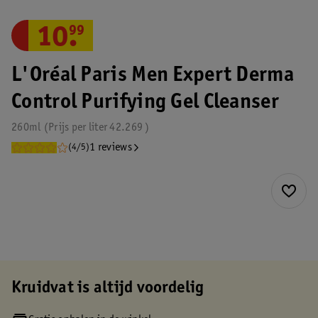
10
.
99
L'Oréal Paris Men Expert Derma
Control Purifying Gel Cleanser
260ml
Prijs per
liter
42.269
1 reviews
(4/5)
Kruidvat is altijd voordelig