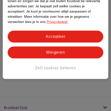
tonen en zorgen we dat je ook buiten Kruidvat.be relevante
Meer informatie
advertenties ziet.
Je bepaalt zelf welke cookies je
accepteert.
Je kunt je voorkeuren altijd aanpassen of
intrekken.
Meer informatie over hoe we je gegevens
verwerken lees je in ons
Privacybeleid
.
Bestel & Bezorginformatie
Accepteer
Bekijk ook
Weigeren
Meer
L'Oreal Paris Men Expert
Alle Gezichtsreiniging mannen
Zelf cookies beheren
Hoe controleren wij de reviews?
Kruidvat Club