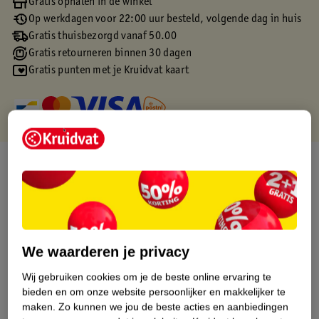
Gratis ophalen in de winkel
Op werkdagen voor 22:00 uur besteld, volgende dag in huis
Gratis thuisbezorgd vanaf 50.00
Gratis retourneren binnen 30 dagen
Gratis punten met je Kruidvat kaart
Over dit product
Productinformatie
Etiketinformatie
We waarderen je privacy
Wij gebruiken cookies om je de beste online ervaring te
Nature Impact Score
bieden en om onze website persoonlijker en makkelijker te
Dit product heeft (nog) geen Nature
maken.
Zo kunnen we jou de beste acties en aanbiedingen
Impact Score.