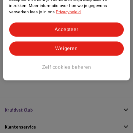
intrekken.
Meer informatie over hoe we je gegevens
verwerken lees je in ons
Privacybeleid
.
Bestel & Bezorginformatie
Accepteer
Bekijk ook
Weigeren
Meer
L'Oreal Paris Men Expert
Alle Deoroller
Zelf cookies beheren
Hoe controleren wij de reviews?
Kruidvat Club
Klantenservice