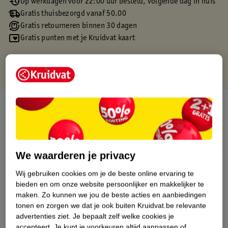
Op werkdagen voor 22:00 uur besteld, volgende dag in huis
Gratis thuisbezorgd vanaf 50.00
Gratis retourneren binnen 30 dagen
Gratis punten met je Kruidvat kaart
Over dit product
Productinformatie
We waarderen je privacy
Etiketinformatie
Wij gebruiken cookies om je de beste online ervaring te
bieden en om onze website persoonlijker en makkelijker te
Nature Impact Score
maken.
Zo kunnen we jou de beste acties en aanbiedingen
Dit product heeft (nog) geen Nature
tonen en zorgen we dat je ook buiten Kruidvat.be relevante
Impact Score.
advertenties ziet.
Je bepaalt zelf welke cookies je
Meer informatie
accepteert.
Je kunt je voorkeuren altijd aanpassen of