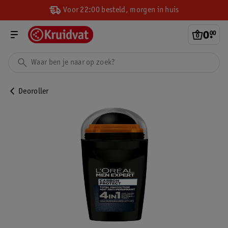
Voor 22:00 besteld, morgen in huis
0
.
00
Deoroller