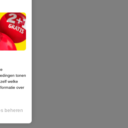
te
iedingen tonen
 zelf welke
formatie over
es beheren