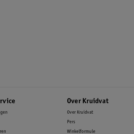
rvice
Over Kruidvat
agen
Over Kruidvat
Pers
eren
Winkelformule