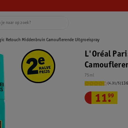
agic Retouch Middenbruin Camouflerende Uitgroeispray
L'Oréal Par
Camoufleren
75ml
136
(4.31/5)
11
.
99