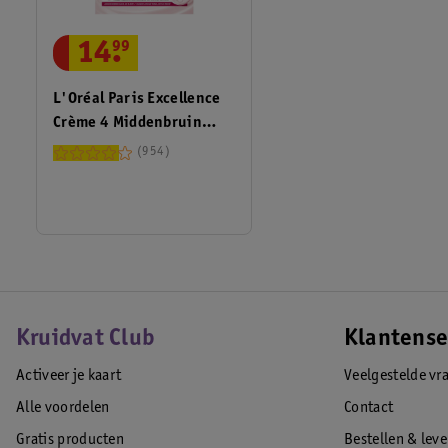
14
.
99
L'Oréal Paris Excellence
Crème 4 Middenbruin
Permanente Haarverf
954
Kruidvat Club
Klantense
Activeer je kaart
Veelgestelde vr
Alle voordelen
Contact
Gratis producten
Bestellen & lev