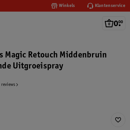
Winkels
Klantenservice
0
.
00
is Magic Retouch Middenbruin
de Uitgroeispray
 reviews