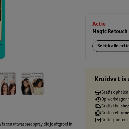
Actie
Magic Retouch 
Bekijk alle act
Kruidvat is 
Gratis ophalen
Op werkdagen v
Gratis thuisbe
Gratis retourn
Gratis punten 
s een uitwasbare spray die je uitgroei in