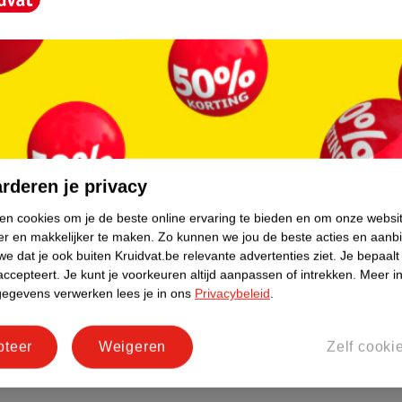
ouflerende Uitgroeispray?
kan komen tijdens het sprayen.
e de dag extra goed blijft zitten.
rderen je privacy
ken cookies om je de beste online ervaring te bieden en om onze websi
er en makkelijker te maken.
Zo kunnen we jou de beste acties en aanb
e dat je ook buiten Kruidvat.be relevante advertenties ziet.
Je bepaalt
udig met behulp van een wattenschijfje met
accepteert.
Je kunt je voorkeuren altijd aanpassen of intrekken.
Meer in
gegevens verwerken lees je in ons
Privacybeleid
.
t haarlak. Kies idealiter een
pteer
Weigeren
Zelf cooki