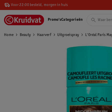
Voor 22:00 besteld, morgen in huis
Promo's
Categorieën
Home
Beauty
Haarverf
Uitgroeispray
L'Oréal Paris M