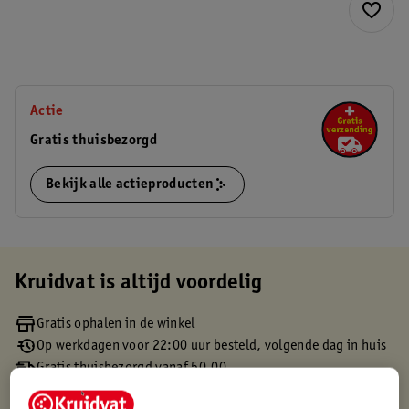
Actie
Gratis thuisbezorgd
Bekijk alle actieproducten
Kruidvat is altijd voordelig
Gratis ophalen in de winkel
Op werkdagen voor 22:00 uur besteld, volgende dag in huis
Gratis thuisbezorgd vanaf 50.00
Gratis retourneren binnen 30 dagen