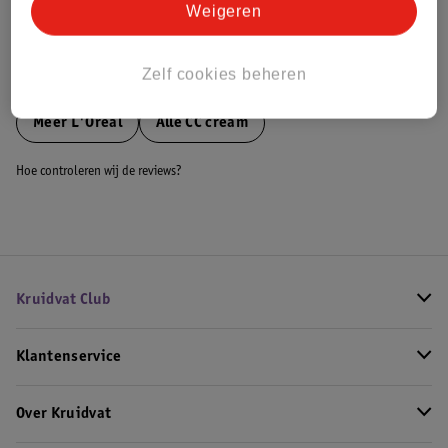
Bestel & Bezorginformatie
Weigeren
Zelf cookies beheren
Bekijk ook
Meer
L'Oreal
Alle CC cream
Hoe controleren wij de reviews?
Kruidvat Club
Klantenservice
Over Kruidvat