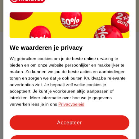
Gratis punten met je Kruidvat kaart
Over dit product
We waarderen je privacy
Productinformatie
Wij gebruiken cookies om je de beste online ervaring te
bieden en om onze website persoonlijker en makkelijker te
maken.
Zo kunnen we jou de beste acties en aanbiedingen
Etiketinformatie
tonen en zorgen we dat je ook buiten Kruidvat.be relevante
advertenties ziet.
Je bepaalt zelf welke cookies je
accepteert.
Je kunt je voorkeuren altijd aanpassen of
Nature Impact Score
intrekken.
Meer informatie over hoe we je gegevens
Dit product heeft (nog) geen Nature
verwerken lees je in ons
Privacybeleid
.
Impact Score.
Meer informatie
Accepteer