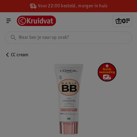
Voor 22:00 besteld, morgen in huis
0
.
00
CC cream