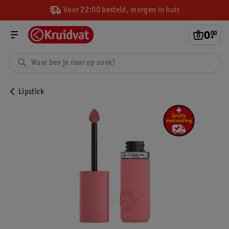
Voor 22:00 besteld, morgen in huis
0
.
00
Lipstick