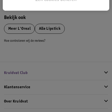
Bekijk ook
Meer
L'Oreal
Alle Lipstick
Hoe controleren wij de reviews?
Kruidvat Club
Klantenservice
Over Kruidvat