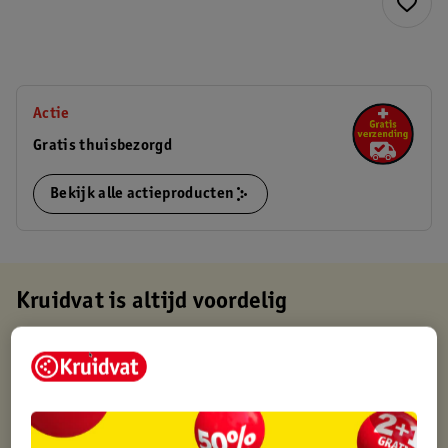
Actie
Gratis thuisbezorgd
Bekijk alle actieproducten
Kruidvat is altijd voordelig
Gratis ophalen in de winkel
Op werkdagen voor 22:00 uur besteld, volgende dag in huis
Gratis thuisbezorgd vanaf 50.00
Gratis retourneren binnen 30 dagen
Gratis punten met je Kruidvat kaart