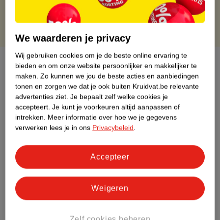
We waarderen je privacy
Wij gebruiken cookies om je de beste online ervaring te
Over dit product
bieden en om onze website persoonlijker en makkelijker te
maken.
Zo kunnen we jou de beste acties en aanbiedingen
Productinformatie
tonen en zorgen we dat je ook buiten Kruidvat.be relevante
advertenties ziet.
Je bepaalt zelf welke cookies je
accepteert.
Je kunt je voorkeuren altijd aanpassen of
Etiketinformatie
intrekken.
Meer informatie over hoe we je gegevens
verwerken lees je in ons
Privacybeleid
.
Nature Impact Score
Accepteer
Dit product heeft (nog) geen Nature
Impact Score.
Meer informatie
Weigeren
Bestel & Bezorginformatie
Zelf cookies beheren