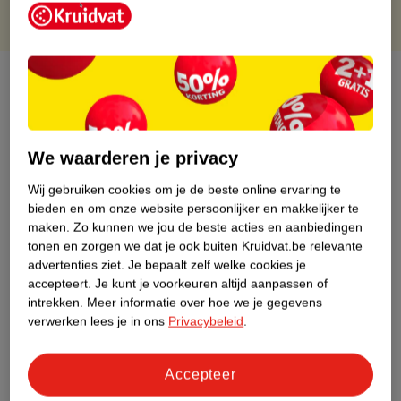
Over dit product
Productinformatie
We waarderen je privacy
Etiketinformatie
Wij gebruiken cookies om je de beste online ervaring te
bieden en om onze website persoonlijker en makkelijker te
Nature Impact Score
maken.
Zo kunnen we jou de beste acties en aanbiedingen
tonen en zorgen we dat je ook buiten Kruidvat.be relevante
Dit product heeft (nog) geen Nature
advertenties ziet.
Je bepaalt zelf welke cookies je
Impact Score.
accepteert.
Je kunt je voorkeuren altijd aanpassen of
Meer informatie
intrekken.
Meer informatie over hoe we je gegevens
verwerken lees je in ons
Privacybeleid
.
Bestel & Bezorginformatie
Accepteer