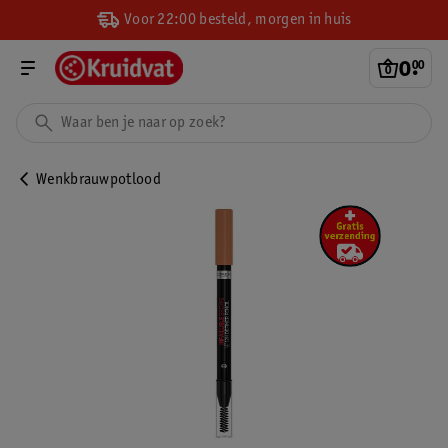
Voor 22:00 besteld, morgen in huis
0
.
00
Wenkbrauwpotlood