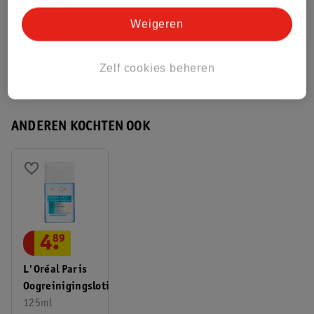
Bekijk ook
Weigeren
Meer
L'Oreal
Alle Wenkbrauwpotlood
Zelf cookies beheren
Hoe controleren wij de reviews?
ANDEREN KOCHTEN OOK
4
.
89
L'Oréal Paris
Oogreinigingslotion
125ml