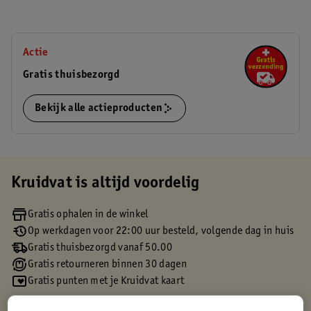
Actie
Gratis thuisbezorgd
Bekijk alle actieproducten
Kruidvat is altijd voordelig
Gratis ophalen in de winkel
Op werkdagen voor 22:00 uur besteld, volgende dag in huis
Gratis thuisbezorgd vanaf 50.00
Gratis retourneren binnen 30 dagen
Gratis punten met je Kruidvat kaart