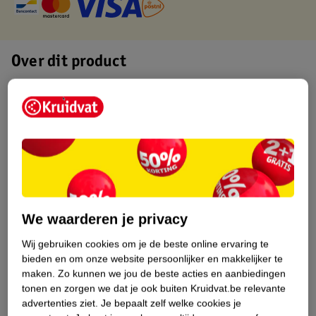
Over dit product
Productinformatie
Etiketinformatie
Nature Impact Score
Dit product heeft (nog) geen Nature
Impact Score.
We waarderen je privacy
Meer informatie
Wij gebruiken cookies om je de beste online ervaring te
bieden en om onze website persoonlijker en makkelijker te
maken.
Zo kunnen we jou de beste acties en aanbiedingen
Bestel & Bezorginformatie
tonen en zorgen we dat je ook buiten Kruidvat.be relevante
advertenties ziet.
Je bepaalt zelf welke cookies je