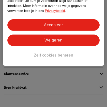
accepteert.
Je kunt je voorkeuren altijd aanpassen of
intrekken.
Meer informatie over hoe we je gegevens
Bekijk ook
verwerken lees je in ons
Privacybeleid
.
Meer
L'Oreal
Alle Lipstick
Accepteer
Hoe controleren wij de reviews?
Weigeren
Zelf cookies beheren
Kruidvat Club
Klantenservice
Over Kruidvat