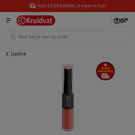
Voor 22:00 besteld, morgen in huis
0
.
00
Lipstick