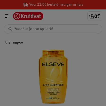
Voor 22:00 besteld, morgen in huis
0
.
00
Shampoo