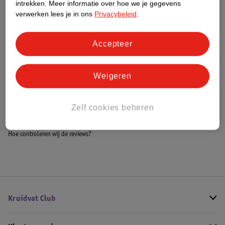
intrekken.
Meer informatie over hoe we je gegevens
Meer informatie
verwerken lees je in ons
Privacybeleid
.
Accepteer
Bestel & Bezorginformatie
Weigeren
Bekijk ook
Zelf cookies beheren
Meer
Elseve
Alle Shampoo
Hoe controleren wij de reviews?
Kruidvat Club