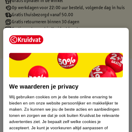
Gratis ophalen in de winkel
Op werkdagen voor 22:00 uur besteld, volgende dag in huis
Gratis thuisbezorgd vanaf 50.00
Gratis retourneren binnen 30 dagen
Gratis punten met je Kruidvat kaart
Over dit product
Productinformatie
We waarderen je privacy
Wij gebruiken cookies om je de beste online ervaring te
Etiketinformatie
bieden en om onze website persoonlijker en makkelijker te
maken.
Zo kunnen we jou de beste acties en aanbiedingen
tonen en zorgen we dat je ook buiten Kruidvat.be relevante
Nature Impact Score
advertenties ziet.
Je bepaalt zelf welke cookies je
Dit product heeft (nog) geen Nature
accepteert.
Je kunt je voorkeuren altijd aanpassen of
Impact Score.