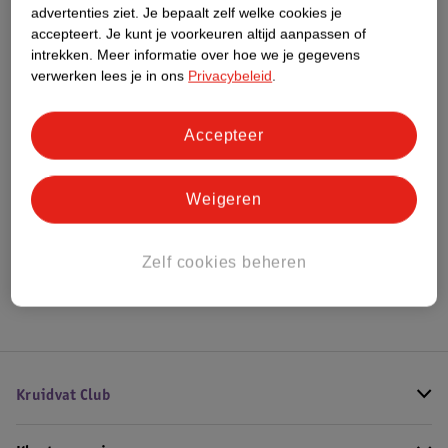
advertenties ziet.
Je bepaalt zelf welke cookies je
Meer informatie
accepteert.
Je kunt je voorkeuren altijd aanpassen of
intrekken.
Meer informatie over hoe we je gegevens
verwerken lees je in ons
Privacybeleid
.
Bestel & Bezorginformatie
Accepteer
Bekijk ook
Weigeren
Meer
Elseve
Alle Haartreatment
Zelf cookies beheren
Hoe controleren wij de reviews?
Kruidvat Club