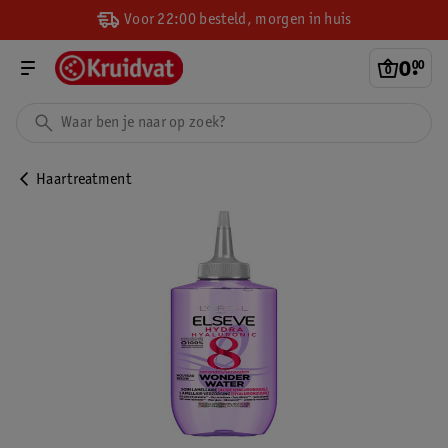
Voor 22:00 besteld, morgen in huis
0
.
00
Haartreatment