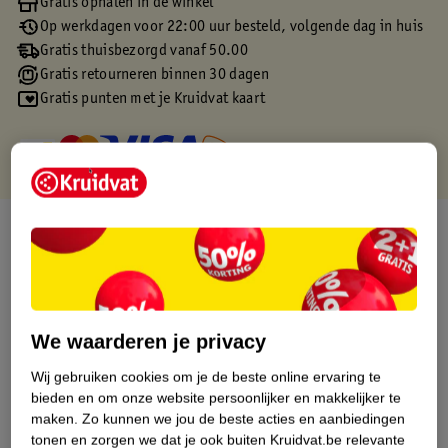
Gratis ophalen in de winkel
Op werkdagen voor 22:00 uur besteld, volgende dag in huis
Gratis thuisbezorgd vanaf 50.00
Gratis retourneren binnen 30 dagen
Gratis punten met je Kruidvat kaart
Over dit product
Productinformatie
Etiketinformatie
We waarderen je privacy
Wij gebruiken cookies om je de beste online ervaring te
Nature Impact Score
bieden en om onze website persoonlijker en makkelijker te
maken.
Zo kunnen we jou de beste acties en aanbiedingen
Dit product heeft (nog) geen Nature
tonen en zorgen we dat je ook buiten Kruidvat.be relevante
Impact Score.