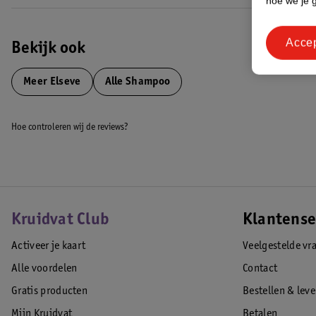
hoe we je 
Acce
Bekijk ook
Meer
Elseve
Alle Shampoo
Hoe controleren wij de reviews?
Kruidvat Club
Klantense
Activeer je kaart
Veelgestelde vr
Alle voordelen
Contact
Gratis producten
Bestellen & lev
Mijn Kruidvat
Betalen