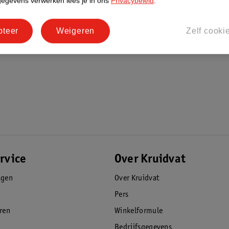
gegevens verwerken lees je in ons
Privacybeleid
.
pteer
Weigeren
Zelf cooki
rvice
Over Kruidvat
agen
Over Kruidvat
Pers
eren
Winkelformule
Bedrijfsgegevens