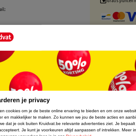
Gratis punten 
ail:
haar lang te houden
core.
rderen je privacy
ken cookies om je de beste online ervaring te bieden en om onze websi
er en makkelijker te maken.
Zo kunnen we jou de beste acties en aanb
e dat je ook buiten Kruidvat.be relevante advertenties ziet.
Je bepaalt
accepteert.
Je kunt je voorkeuren altijd aanpassen of intrekken.
Meer in