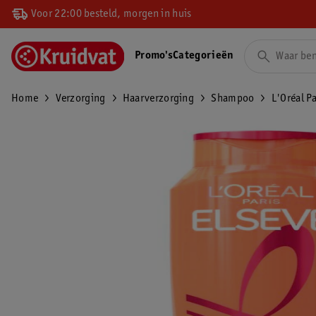
Voor 22:00 besteld, morgen in huis
Promo's
Categorieën
Home
Verzorging
Haarverzorging
Shampoo
L'Oréal P