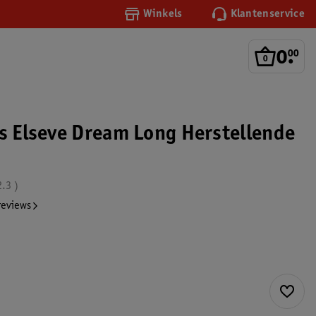
Winkels
Klantenservice
0
.
00
is Elseve Dream Long Herstellende
2.3
reviews