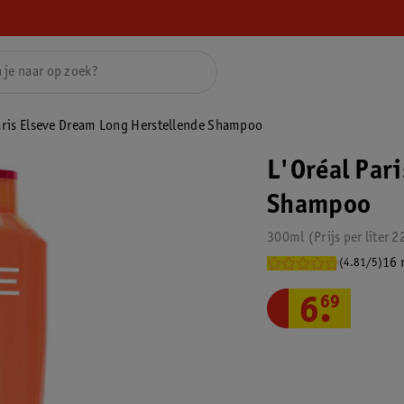
aris Elseve Dream Long Herstellende Shampoo
L'Oréal Par
Shampoo
300ml
Prijs per
liter
2
16 
(4.81/5)
6
.
69