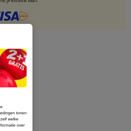
met je Kruidvat kaart
te
iedingen tonen
 zelf welke
formatie over