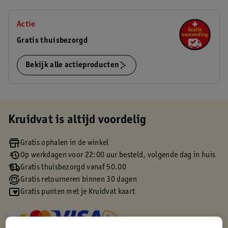
Actie
Gratis thuisbezorgd
Bekijk alle actieproducten
Kruidvat is altijd voordelig
Gratis ophalen in de winkel
Op werkdagen voor 22:00 uur besteld, volgende dag in huis
Gratis thuisbezorgd vanaf 50.00
Gratis retourneren binnen 30 dagen
Gratis punten met je Kruidvat kaart