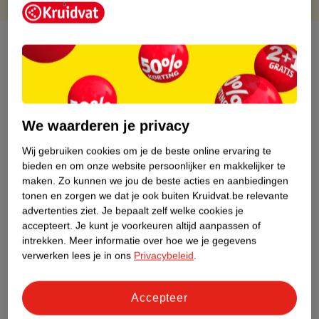
Over dit product
Productinformatie
Etiketinformatie
We waarderen je privacy
Wij gebruiken cookies om je de beste online ervaring te
Nature Impact Score
bieden en om onze website persoonlijker en makkelijker te
maken.
Zo kunnen we jou de beste acties en aanbiedingen
Dit product heeft (nog) geen Nature
tonen en zorgen we dat je ook buiten Kruidvat.be relevante
Impact Score.
advertenties ziet.
Je bepaalt zelf welke cookies je
Meer informatie
accepteert.
Je kunt je voorkeuren altijd aanpassen of
intrekken.
Meer informatie over hoe we je gegevens
verwerken lees je in ons
Privacybeleid
.
Bestel & Bezorginformatie
Accepteer