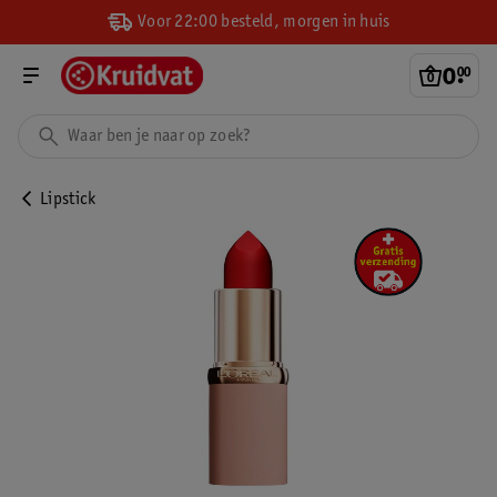
Voor 22:00 besteld, morgen in huis
0
.
00
Lipstick