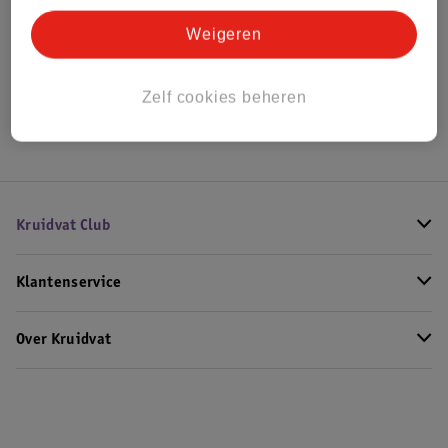
Bekijk ook
Weigeren
Meer
L'Oreal
Alle Lipstick
Zelf cookies beheren
Hoe controleren wij de reviews?
Kruidvat Club
Klantenservice
Over Kruidvat