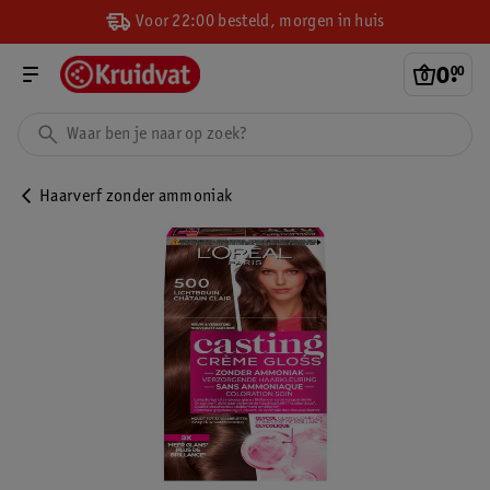
Voor 22:00 besteld, morgen in huis
0
.
00
Haarverf zonder ammoniak