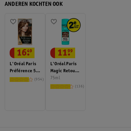
ANDEREN KOCHTEN OOK
11
.
99
16
.
49
L'Oréal Paris
L'Oréal Paris
Magic Retouch
Préférence 5
Middenbruin
75ml
Lichtbruin
954
Camouflerende
Permanente
136
Uitgroeispray
Haarkleuring