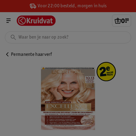
Voor 22:00 besteld, morgen in huis
0
.
00
Permanente haarverf