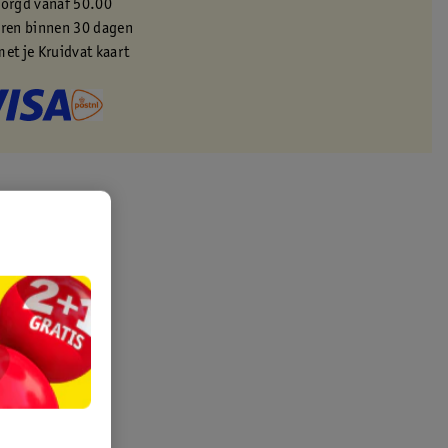
zorgd vanaf 50.00
eren binnen 30 dagen
met je Kruidvat kaart