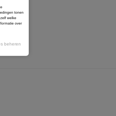
te
iedingen tonen
 zelf welke
formatie over
es beheren