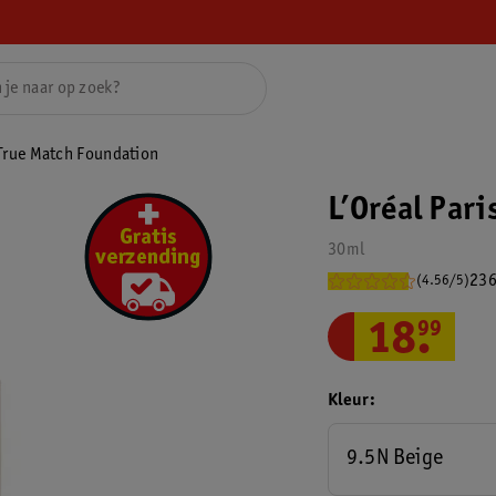
 True Match Foundation
L’Oréal Par
30ml
236
(4.56/5)
18
.
99
Kleur
9.5N Beige