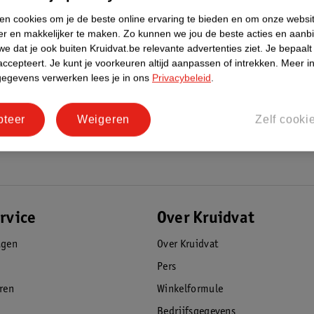
ken cookies om je de beste online ervaring te bieden en om onze websi
er en makkelijker te maken.
Zo kunnen we jou de beste acties en aanb
re match
e dat je ook buiten Kruidvat.be relevante advertenties ziet.
Je bepaalt
accepteert.
Je kunt je voorkeuren altijd aanpassen of intrekken.
Meer in
gegevens verwerken lees je in ons
Privacybeleid
.
pteer
Weigeren
Zelf cooki
onsje. Een kwast geeft een minder dekkend
foundation aanbrengt.
ef online, jan – dec 2021
rvice
Over Kruidvat
agen
Over Kruidvat
Pers
eren
Winkelformule
Bedrijfsgegevens