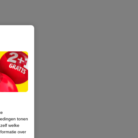
te
iedingen tonen
 zelf welke
formatie over