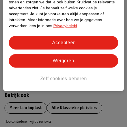
tonen en zorgen we dat je ook buiten Kruidvat.be relevante
advertenties ziet.
Je bepaalt zelf welke cookies je
Etiketinformatie
accepteert.
Je kunt je voorkeuren altijd aanpassen of
intrekken.
Meer informatie over hoe we je gegevens
verwerken lees je in ons
Privacybeleid
.
Nature Impact Score
Dit product heeft (nog) geen Nature
Accepteer
Impact Score.
Meer informatie
Weigeren
Bestel & Bezorginformatie
Zelf cookies beheren
Bekijk ook
Meer
Leukoplast
Alle Klassieke pleisters
Hoe controleren wij de reviews?