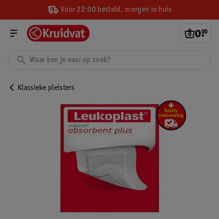
Voor 22:00 besteld, morgen in huis
0
.
00
Klassieke pleisters