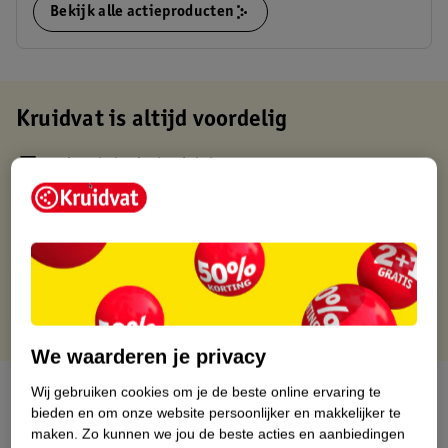
Bekijk alle actieproducten
Kruidvat is altijd voordelig
Gratis ophalen in de winkel
Op werkdagen voor 22:00 uur besteld, volgende dag in huis
Gratis thuisbezorgd vanaf 50.00
Gratis retourneren binnen 30 dagen
Gratis punten met je Kruidvat kaart
We waarderen je privacy
Over dit product
Wij gebruiken cookies om je de beste online ervaring te
bieden en om onze website persoonlijker en makkelijker te
maken.
Zo kunnen we jou de beste acties en aanbiedingen
Productinformatie