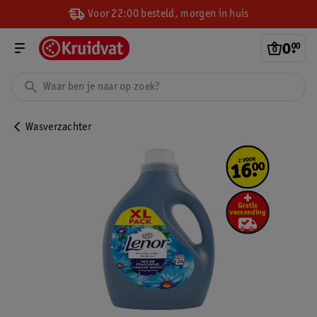
Voor 22:00 besteld, morgen in huis
0
.
00
Wasverzachter