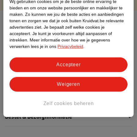
Wij gebruiken cookies om je de beste online ervaring te
bieden en om onze website persoonlijker en makkelijker te
maken.
Zo kunnen we jou de beste acties en aanbiedingen
Over dit product
tonen en zorgen we dat je ook buiten Kruidvat.be relevante
advertenties ziet.
Je bepaalt zelf welke cookies je
accepteert.
Je kunt je voorkeuren altijd aanpassen of
Productinformatie
intrekken.
Meer informatie over hoe we je gegevens
verwerken lees je in ons
Privacybeleid
.
Etiketinformatie
Accepteer
Nature Impact Score
Dit product heeft (nog) geen Nature
Weigeren
Impact Score.
Meer informatie
Zelf cookies beheren
Bestel & Bezorginformatie