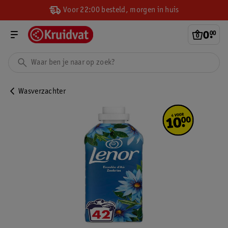
Voor 22:00 besteld, morgen in huis
0
.
00
Wasverzachter