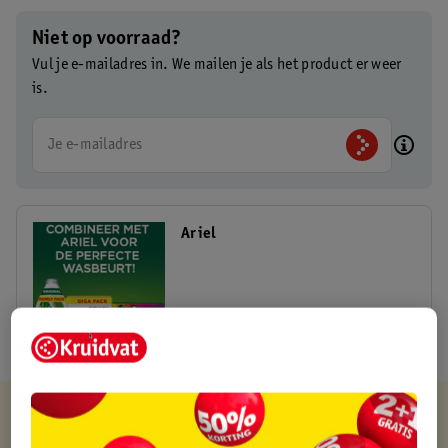
Niet op voorraad?
Vul je e-mailadres in. We mailen je als het product er weer
is.
Je e-mailadres
Ariel
Kruidvat is altijd voordelig