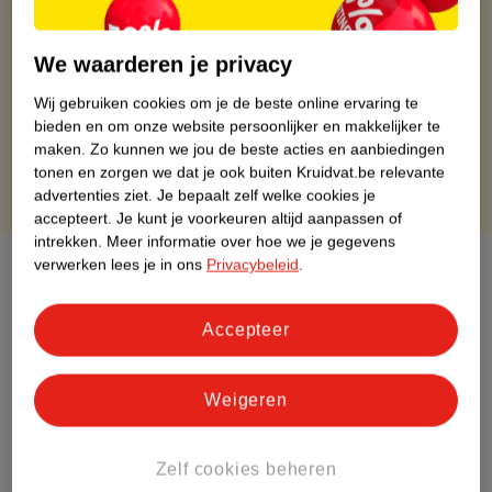
Gratis ophalen in de winkel
Op werkdagen voor 22:00 uur besteld, volgende dag in huis
We waarderen je privacy
Gratis thuisbezorgd vanaf 50.00
Gratis retourneren binnen 30 dagen
Wij gebruiken cookies om je de beste online ervaring te
Gratis punten met je Kruidvat kaart
bieden en om onze website persoonlijker en makkelijker te
maken.
Zo kunnen we jou de beste acties en aanbiedingen
tonen en zorgen we dat je ook buiten Kruidvat.be relevante
advertenties ziet.
Je bepaalt zelf welke cookies je
accepteert.
Je kunt je voorkeuren altijd aanpassen of
intrekken.
Meer informatie over hoe we je gegevens
verwerken lees je in ons
Privacybeleid
.
Over dit product
Productinformatie
Accepteer
Etiketinformatie
Weigeren
Nature Impact Score
Zelf cookies beheren
Dit product heeft (nog) geen Nature