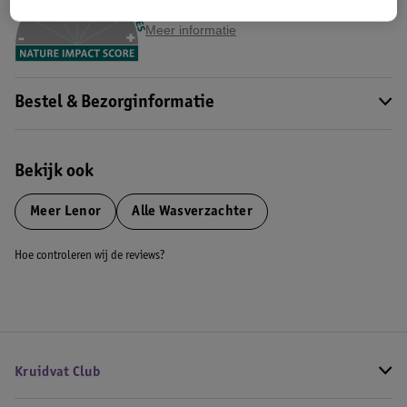
Impact Score.
Meer informatie
Bestel & Bezorginformatie
Bekijk ook
Meer
Lenor
Alle Wasverzachter
Hoe controleren wij de reviews?
Kruidvat Club