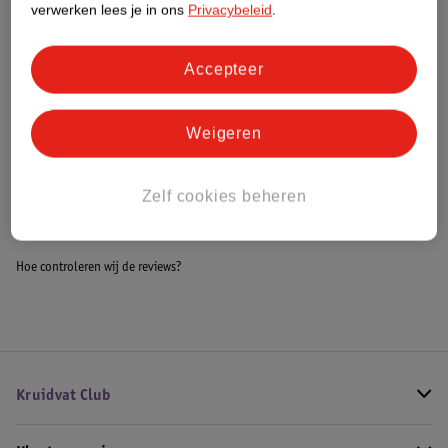
verwerken lees je in ons
Privacybeleid
.
Meer informatie
Accepteer
Bestel & Bezorginformatie
Weigeren
Bekijk ook
Zelf cookies beheren
Meer
LEGO Technic
Alle LEGO Technic
Hoe controleren wij de reviews?
Kruidvat Club