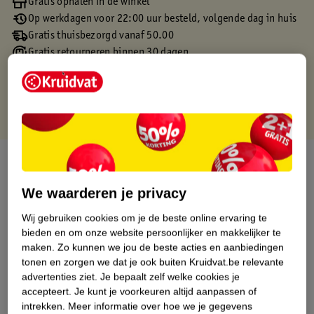
Gratis ophalen in de winkel
Op werkdagen voor 22:00 uur besteld, volgende dag in huis
Gratis thuisbezorgd vanaf 50.00
Gratis retourneren binnen 30 dagen
Gratis punten met je Kruidvat kaart
Over dit product
We waarderen je privacy
Productinformatie
Wij gebruiken cookies om je de beste online ervaring te
bieden en om onze website persoonlijker en makkelijker te
Etiketinformatie
maken.
Zo kunnen we jou de beste acties en aanbiedingen
tonen en zorgen we dat je ook buiten Kruidvat.be relevante
Nature Impact Score
advertenties ziet.
Je bepaalt zelf welke cookies je
accepteert.
Je kunt je voorkeuren altijd aanpassen of
Dit product heeft (nog) geen Nature
intrekken.
Meer informatie over hoe we je gegevens
Impact Score.