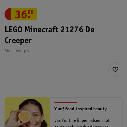
36
.
99
LEGO Minecraft 21276 De
Creeper
665 steentjes
Yum! Food-inspired beauty
Van fruitige lippenbalsems tot