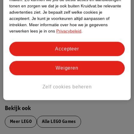
Productinformatie
tonen en zorgen we dat je ook buiten Kruidvat.be relevante
advertenties ziet.
Je bepaalt zelf welke cookies je
accepteert.
Je kunt je voorkeuren altijd aanpassen of
Etiketinformatie
intrekken.
Meer informatie over hoe we je gegevens
verwerken lees je in ons
Privacybeleid
.
Nature Impact Score
Accepteer
Dit product heeft (nog) geen Nature
Impact Score.
Meer informatie
Weigeren
Bestel & Bezorginformatie
Zelf cookies beheren
Bekijk ook
Meer
LEGO
Alle LEGO Games