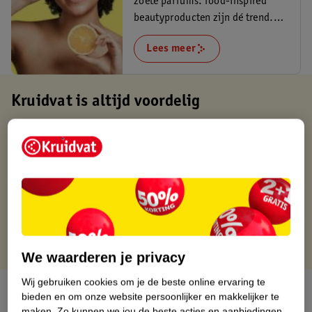
zoete parfums: food-inspired
beautyproducten zijn dé trend.
Om op te eten!
Lees meer
Kruidvat is altijd voordelig
Gratis ophalen in de winkel
Op werkdagen voor 22:00 uur besteld, volgende dag in huis
Gratis thuisbezorgd vanaf 50.00
Gratis retourneren binnen 30 dagen
Gratis punten met je Kruidvat kaart
We waarderen je privacy
Wij gebruiken cookies om je de beste online ervaring te
Over dit product
bieden en om onze website persoonlijker en makkelijker te
maken.
Zo kunnen we jou de beste acties en aanbiedingen