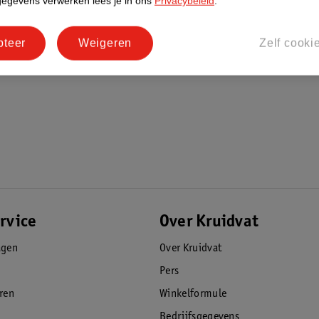
gegevens verwerken lees je in ons
Privacybeleid
.
pteer
Weigeren
Zelf cooki
rvice
Over Kruidvat
agen
Over Kruidvat
Pers
eren
Winkelformule
Bedrijfsgegevens