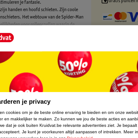
Gratis punten 
timuleren je fantasie.
 zijn handen en hoofd schieten. Zijn coole
nschieters. Het webtouw van de Spider-Man
elijkheden voor rollenspellen waarin de
emen.
 in 3D en houd je voortgang bij met de
or kinderen vanaf 6 jaar. De bouwset bevat
core.
rderen je privacy
ken cookies om je de beste online ervaring te bieden en om onze websi
er en makkelijker te maken.
Zo kunnen we jou de beste acties en aanb
e dat je ook buiten Kruidvat.be relevante advertenties ziet.
Je bepaalt
accepteert.
Je kunt je voorkeuren altijd aanpassen of intrekken.
Meer in