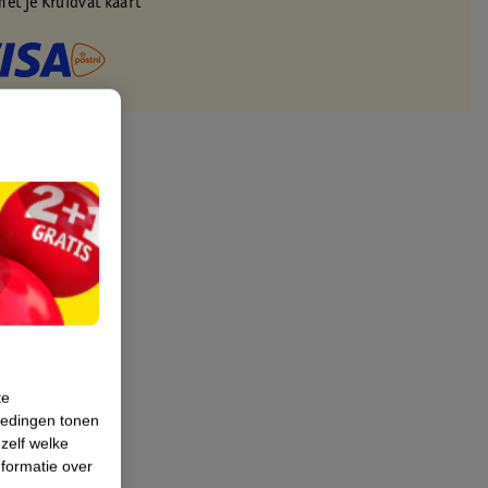
met je Kruidvat kaart
te
iedingen tonen
 zelf welke
formatie over