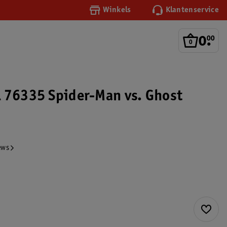
Winkels
Klantenservice
0
.
00
 76335 Spider-Man vs. Ghost
ews