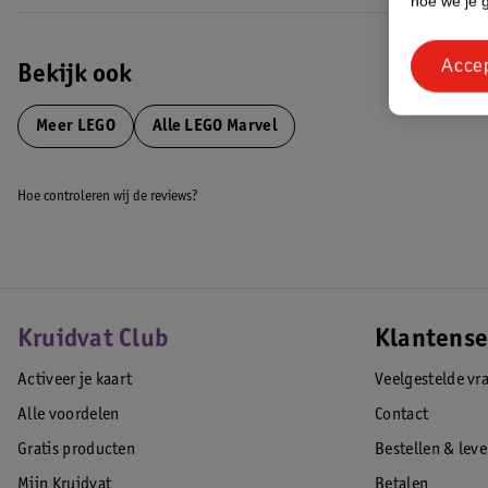
hoe we je 
Acce
Bekijk ook
Meer
LEGO
Alle LEGO Marvel
Hoe controleren wij de reviews?
Kruidvat Club
Klantense
Activeer je kaart
Veelgestelde vr
Alle voordelen
Contact
Gratis producten
Bestellen & lev
Mijn Kruidvat
Betalen