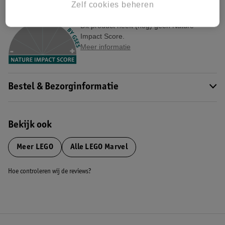
Zelf cookies beheren
Nature Impact Score
Dit product heeft (nog) geen Nature
Impact Score.
Meer informatie
Bestel & Bezorginformatie
Bekijk ook
Meer
LEGO
Alle LEGO Marvel
Hoe controleren wij de reviews?