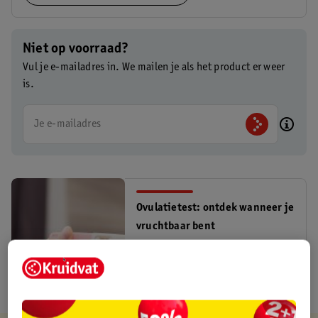
Niet op voorraad?
Vul je e-mailadres in. We mailen je als het product er weer
is.
Je e-mailadres
Ovulatietest: ontdek wanneer je
vruchtbaar bent
ovulatie
Lees meer