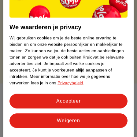
Kruidvat is altijd voordelig
Gratis ophalen in de winkel
We waarderen je privacy
Op werkdagen voor 22:00 uur besteld, volgende dag in huis
Wij gebruiken cookies om je de beste online ervaring te
Gratis thuisbezorgd vanaf 50.00
bieden en om onze website persoonlijker en makkelijker te
Gratis retourneren binnen 30 dagen
maken.
Zo kunnen we jou de beste acties en aanbiedingen
Gratis punten met je Kruidvat kaart
tonen en zorgen we dat je ook buiten Kruidvat.be relevante
advertenties ziet.
Je bepaalt zelf welke cookies je
accepteert.
Je kunt je voorkeuren altijd aanpassen of
intrekken.
Meer informatie over hoe we je gegevens
verwerken lees je in ons
Privacybeleid
.
Over dit product
Accepteer
Productinformatie
Weigeren
Etiketinformatie