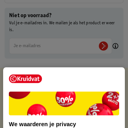
Niet op voorraad?
Vul je e-mailadres in. We mailen je als het product er weer
is.
Je e-mailadres
Kruidvat is altijd voordelig
Gratis ophalen in de winkel
Op werkdagen voor 22:00 uur besteld, volgende dag in huis
Gratis thuisbezorgd vanaf 50.00
Gratis retourneren binnen 30 dagen
Gratis punten met je Kruidvat kaart
We waarderen je privacy