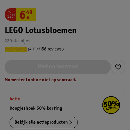
van
6
.
49
12
.
99
LEGO Lotusbloemen
220 steentjes
56 reviews
(4.79/5)
Niet op voorraad
Momenteel online niet op voorraad.
Actie
Koopjeshoek 50% korting
Bekijk alle actieproducten