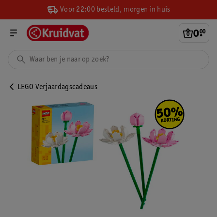
Voor 22:00 besteld, morgen in huis
0
.
00
LEGO Verjaardagscadeaus