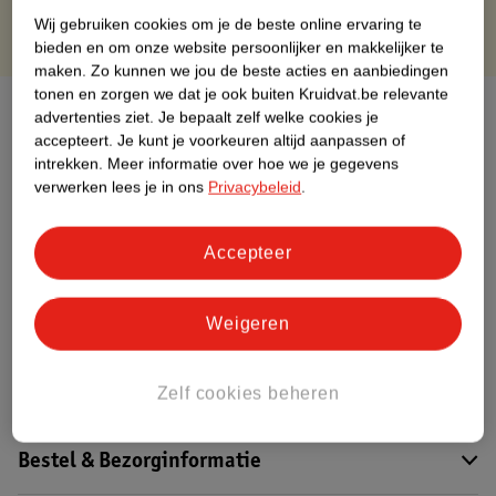
Wij gebruiken cookies om je de beste online ervaring te
bieden en om onze website persoonlijker en makkelijker te
maken.
Zo kunnen we jou de beste acties en aanbiedingen
tonen en zorgen we dat je ook buiten Kruidvat.be relevante
Over dit product
advertenties ziet.
Je bepaalt zelf welke cookies je
accepteert.
Je kunt je voorkeuren altijd aanpassen of
Productinformatie
intrekken.
Meer informatie over hoe we je gegevens
verwerken lees je in ons
Privacybeleid
.
Etiketinformatie
Accepteer
Nature Impact Score
Weigeren
Dit product heeft (nog) geen Nature
Impact Score.
Meer informatie
Zelf cookies beheren
Bestel & Bezorginformatie