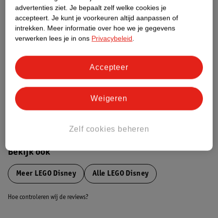
advertenties ziet.
Je bepaalt zelf welke cookies je
Etiketinformatie
accepteert.
Je kunt je voorkeuren altijd aanpassen of
intrekken.
Meer informatie over hoe we je gegevens
verwerken lees je in ons
Privacybeleid
.
Nature Impact Score
Dit product heeft (nog) geen Nature
Impact Score.
Accepteer
Meer informatie
Weigeren
Bestel & Bezorginformatie
Zelf cookies beheren
Bekijk ook
Meer
LEGO Disney
Alle LEGO Disney
Hoe controleren wij de reviews?