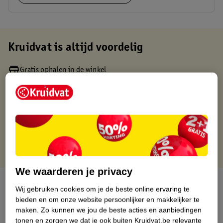
Kruidvat is altijd voordelig
Gratis ophalen in de winkel
Op werkdagen voor 22:00 uur besteld, volgende dag in huis
Gratis thuisbezorgd vanaf 50.00
Gratis retourneren binnen 30 dagen
Gratis punten met je Kruidvat kaart
We waarderen je privacy
Over dit product
Wij gebruiken cookies om je de beste online ervaring te
bieden en om onze website persoonlijker en makkelijker te
Productinformatie
maken.
Zo kunnen we jou de beste acties en aanbiedingen
tonen en zorgen we dat je ook buiten Kruidvat.be relevante