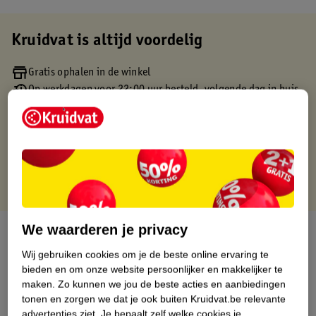
Kruidvat is altijd voordelig
Gratis ophalen in de winkel
Op werkdagen voor 22:00 uur besteld, volgende dag in huis
Gratis thuisbezorgd vanaf 50.00
Gratis retourneren binnen 30 dagen
Gratis punten met je Kruidvat kaart
We waarderen je privacy
Over dit product
Wij gebruiken cookies om je de beste online ervaring te
Productinformatie
bieden en om onze website persoonlijker en makkelijker te
maken.
Zo kunnen we jou de beste acties en aanbiedingen
tonen en zorgen we dat je ook buiten Kruidvat.be relevante
Etiketinformatie
advertenties ziet.
Je bepaalt zelf welke cookies je