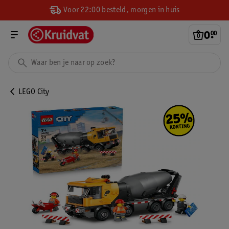
Voor 22:00 besteld, morgen in huis
0
.
00
LEGO City