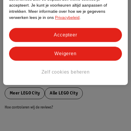
accepteert.
Je kunt je voorkeuren altijd aanpassen of
intrekken.
Meer informatie over hoe we je gegevens
Nature Impact Score
verwerken lees je in ons
Privacybeleid
.
Dit product heeft (nog) geen Nature
Impact Score.
Accepteer
Meer informatie
Weigeren
Bestel & Bezorginformatie
Zelf cookies beheren
Bekijk ook
Meer
LEGO City
Alle LEGO City
Hoe controleren wij de reviews?