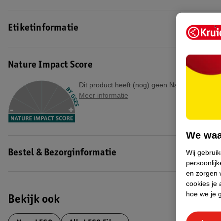
Etiketinformatie
Nature Impact Score
Dit product heeft (nog) geen Nature Impact S
Meer informatie
We waa
Wij gebrui
Bestel & Bezorginformatie
persoonlijk
en zorgen w
cookies je 
hoe we je 
Bekijk ook