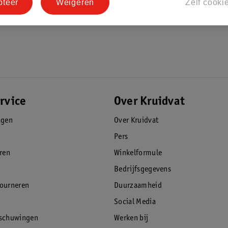
pteer
Weigeren
Zelf cooki
rvice
Over Kruidvat
agen
Over Kruidvat
Pers
eren
Winkelformule
Bedrijfsgegevens
tourneren
Duurzaamheid
Social Media
rschuwingen
Werken bij