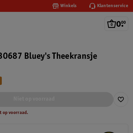
Winkels
Klantenservice
0
.
00
30687 Bluey's Theekransje
Niet op voorraad
t op voorraad.