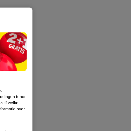
te
iedingen tonen
 zelf welke
formatie over