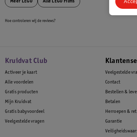
Acce
Meer
LEGO
Alle LEGO Films
Hoe controleren wij de reviews?
Kruidvat Club
Klantense
Activeer je kaart
Veelgestelde vr
Alle voordelen
Contact
Gratis producten
Bestellen & lev
Mijn Kruidvat
Betalen
Gratis babyvoordeel
Herroepen & re
Veelgestelde vragen
Garantie
Veiligheidswaa