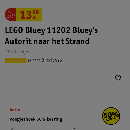
van
13
.
99
27
.
99
LEGO Bluey 11202 Bluey's
Autorit naar het Strand
133 steentjes
3 reviews
(4.67/5)
Actie
Koopjeshoek 50% korting