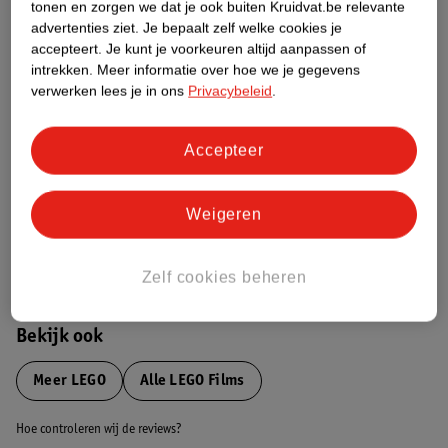
tonen en zorgen we dat je ook buiten Kruidvat.be relevante
advertenties ziet.
Je bepaalt zelf welke cookies je
Etiketinformatie
accepteert.
Je kunt je voorkeuren altijd aanpassen of
intrekken.
Meer informatie over hoe we je gegevens
verwerken lees je in ons
Privacybeleid
.
Nature Impact Score
Dit product heeft (nog) geen Nature
Accepteer
Impact Score.
Meer informatie
Weigeren
Bestel & Bezorginformatie
Zelf cookies beheren
Bekijk ook
Meer
LEGO
Alle LEGO Films
Hoe controleren wij de reviews?