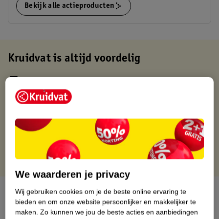
Bekijk alle actieproducten
Kruidvat is altijd voordelig
Gratis ophalen in de winkel
Op werkdagen voor 22:00 uur besteld, volgende dag in huis
Gratis thuisbezorgd vanaf 50.00
Gratis retourneren binnen 30 dagen
Gratis punten met je Kruidvat kaart
We waarderen je privacy
Over dit product
Wij gebruiken cookies om je de beste online ervaring te
bieden en om onze website persoonlijker en makkelijker te
maken.
Zo kunnen we jou de beste acties en aanbiedingen
Productinformatie