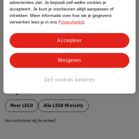
Etiketinformatie
advertenties ziet.
Je bepaalt zelf welke cookies je
accepteert.
Je kunt je voorkeuren altijd aanpassen of
intrekken.
Meer informatie over hoe we je gegevens
Nature Impact Score
verwerken lees je in ons
Privacybeleid
.
Dit product heeft (nog) geen Nature
Impact Score.
Accepteer
Meer informatie
Weigeren
Bestel & Bezorginformatie
Zelf cookies beheren
Bekijk ook
Meer
LEGO
Alle LEGO Minisets
Hoe controleren wij de reviews?