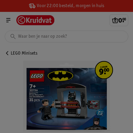
Voor 22:00 besteld, morgen in huis
0
.
00
LEGO Minisets