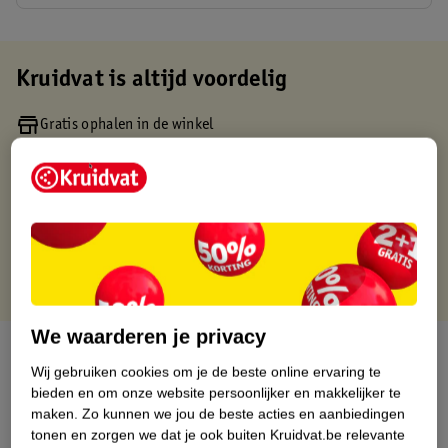
Kruidvat is altijd voordelig
Gratis ophalen in de winkel
Op werkdagen voor 22:00 uur besteld, volgende dag in huis
Gratis thuisbezorgd vanaf 50.00
Gratis retourneren binnen 30 dagen
Gratis punten met je Kruidvat kaart
We waarderen je privacy
Over dit product
Wij gebruiken cookies om je de beste online ervaring te
bieden en om onze website persoonlijker en makkelijker te
Productinformatie
maken.
Zo kunnen we jou de beste acties en aanbiedingen
tonen en zorgen we dat je ook buiten Kruidvat.be relevante