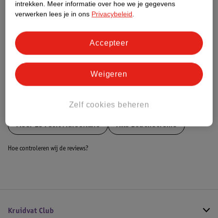
intrekken.
Meer informatie over hoe we je gegevens
Dit product heeft (nog) geen Nature
verwerken lees je in ons
Privacybeleid
.
Impact Score.
Meer informatie
Accepteer
Bestel & Bezorginformatie
Weigeren
Bekijk ook
Zelf cookies beheren
Meer
Le Petit Marseillais
Alle Douchecreme
Hoe controleren wij de reviews?
Kruidvat Club