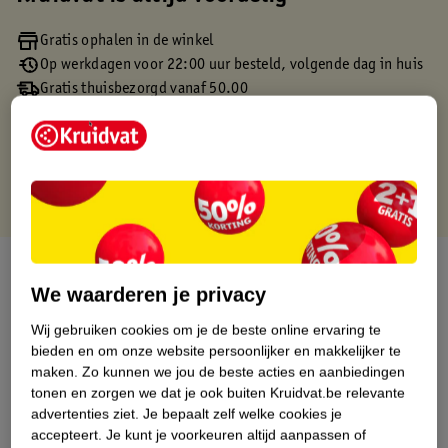
Gratis ophalen in de winkel
Op werkdagen voor 22:00 uur besteld, volgende dag in huis
Gratis thuisbezorgd vanaf 50.00
Gratis retourneren binnen 30 dagen
Gratis punten met je Kruidvat kaart
Over dit product
We waarderen je privacy
Productinformatie
Wij gebruiken cookies om je de beste online ervaring te
bieden en om onze website persoonlijker en makkelijker te
Etiketinformatie
maken.
Zo kunnen we jou de beste acties en aanbiedingen
tonen en zorgen we dat je ook buiten Kruidvat.be relevante
advertenties ziet.
Je bepaalt zelf welke cookies je
Nature Impact Score
accepteert.
Je kunt je voorkeuren altijd aanpassen of