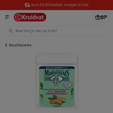
Voor 22:00 besteld, morgen in huis
0
.
00
Douchecreme