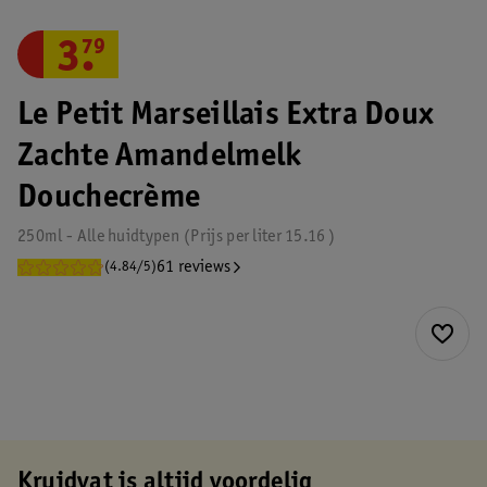
3
.
79
Le Petit Marseillais Extra Doux
Zachte Amandelmelk
Douchecrème
250ml - Alle huidtypen
Prijs per
liter
15.16
61 reviews
(4.84/5)
Kruidvat is altijd voordelig