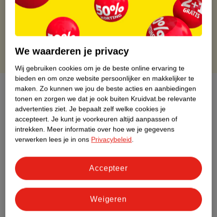
Gratis thuisbezorgd vanaf 50.00
Gratis retourneren binnen 30 dagen
Gratis punten met je Kruidvat kaart
We waarderen je privacy
Wij gebruiken cookies om je de beste online ervaring te
bieden en om onze website persoonlijker en makkelijker te
Over dit product
maken.
Zo kunnen we jou de beste acties en aanbiedingen
tonen en zorgen we dat je ook buiten Kruidvat.be relevante
advertenties ziet.
Je bepaalt zelf welke cookies je
Productinformatie
accepteert.
Je kunt je voorkeuren altijd aanpassen of
intrekken.
Meer informatie over hoe we je gegevens
Etiketinformatie
verwerken lees je in ons
Privacybeleid
.
Nature Impact Score
Accepteer
Dit product heeft (nog) geen Nature
Impact Score.
Weigeren
Meer informatie