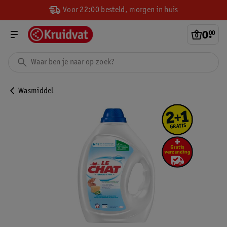
Voor 22:00 besteld, morgen in huis
0
.
00
Wasmiddel