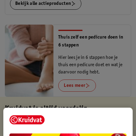
Bekijk alle actieproducten
Thuis zelf een pedicure doen in
6 stappen
Hier lees je in 6 stappen hoe je
thuis een pedicure doet en wat je
daarvoor nodig hebt.
Lees meer
Kruidvat is altijd voordelig
Gratis ophalen in de winkel
Op werkdagen voor 22:00 uur besteld, volgende dag in huis