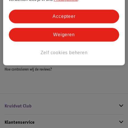
Accepteer
Bestel & Bezorginformatie
Weigeren
Bekijk ook
Zelf cookies beheren
Meer
Lattafa
Alle Damesparfum
Hoe controleren wij de reviews?
Kruidvat Club
Klantenservice