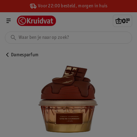
Voor 22:00 besteld, morgen in huis
0
.
00
Damesparfum