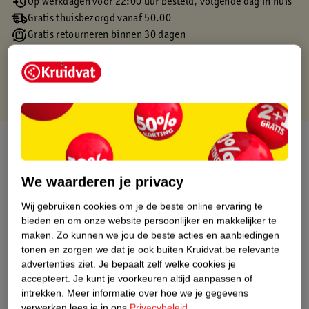
Op werkdagen voor 22:00 uur besteld, volgende dag in huis
Gratis thuisbezorgd vanaf 50.00
Gratis retourneren binnen 30 dagen
Gratis punten met je Kruidvat kaart
Over dit product
Productinformatie
We waarderen je privacy
Wij gebruiken cookies om je de beste online ervaring te
Etiketinformatie
bieden en om onze website persoonlijker en makkelijker te
maken.
Zo kunnen we jou de beste acties en aanbiedingen
tonen en zorgen we dat je ook buiten Kruidvat.be relevante
Nature Impact Score
advertenties ziet.
Je bepaalt zelf welke cookies je
Dit product heeft (nog) geen Nature
accepteert.
Je kunt je voorkeuren altijd aanpassen of
Impact Score.
intrekken.
Meer informatie over hoe we je gegevens
Meer informatie
verwerken lees je in ons
Privacybeleid
.